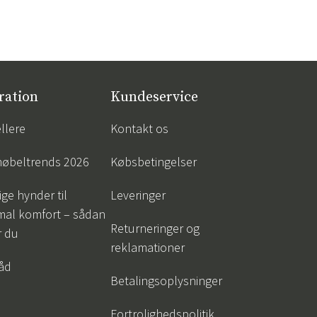
ration
Kundeservice
llere
Kontakt os
øbeltrends 2026
Købsbetingelser
ige hynder til
Leveringer
mal komfort – sådan
Returneringer og
r du
reklamationer
råd
Betalingsoplysninger
Fortrolighedspolitik