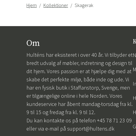
Hjem
Kollektioner
Skagerak
Om
K
Hulténs har eksisteret i over 40 år. Vi tilbyder et
N
bredt udvalg af møbler, indretning og design til
M
dit hjem. Vores passion er at hjælpe dig med at
skabe det perfekte miljø, både inde og ude. Vi
I
har en fysisk butik i Staffanstorp, Sverige, men
er tilgængelige online i hele Norden. Vores
H
kundeservice har åbent mandag-torsdag fra kl.
9 til 15 og fredag fra kl. 9 til 12.
H
Du kan kontakte os på telefon +45 78 71 23 09
G
eller via e-mail på
support@hultens.dk