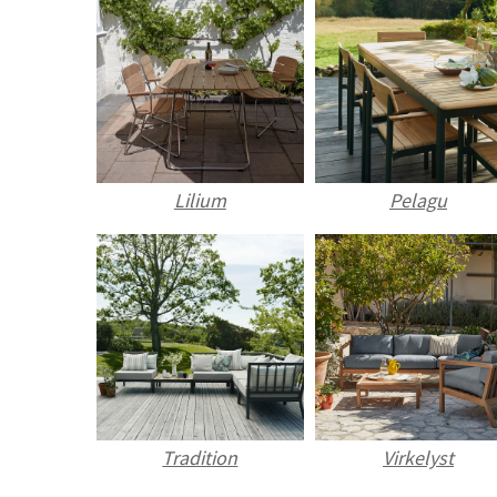
Lilium
Pelagu
Tradition
Virkelyst