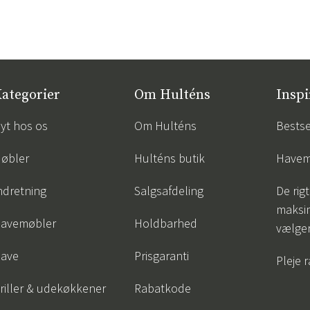
ategorier
Om Hulténs
Inspi
yt hos os
Om Hulténs
Bestse
øbler
Hulténs butik
Havem
ndretning
Salgsafdeling
De rigt
maksi
avemøbler
Holdbarhed
vælge
ave
Prisgaranti
Pleje 
riller & udekøkkener
Rabatkode