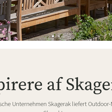
ofa
Hængestole
Badeværelsest
Produkter til vedligeholdelse
Småopbevaring
Badeværelses
pirere af Skag
sche Unternehmen Skagerak liefert Outdoor-