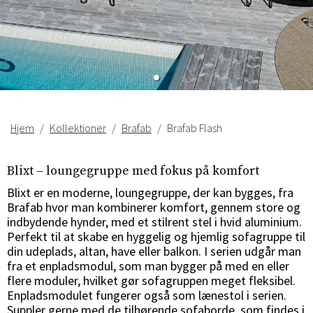
Sverige
Danmark
Norge
Suomi
Hjem
Kollektioner
Brafab
Brafab Flash
Blixt – loungegruppe med fokus på komfort
Blixt er en moderne, loungegruppe, der kan bygges, fra
Brafab hvor man kombinerer komfort, gennem store og
indbydende hynder, med et stilrent stel i hvid aluminium.
Perfekt til at skabe en hyggelig og hjemlig sofagruppe til
din udeplads, altan, have eller balkon. I serien udgår man
fra et enpladsmodul, som man bygger på med en eller
flere moduler, hvilket gør sofagruppen meget fleksibel.
Enpladsmodulet fungerer også som lænestol i serien.
Suppler gerne med de tilhørende sofaborde, som findes i