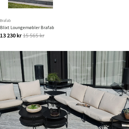
Brafab
Blixt Loungemøbler Brafab
13 230 kr
15 565 kr