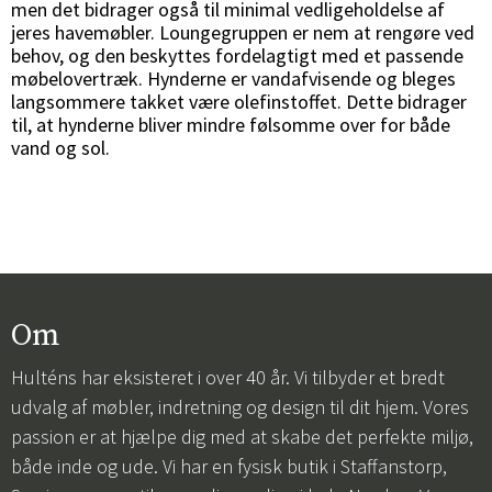
men det bidrager også til minimal vedligeholdelse af
jeres havemøbler. Loungegruppen er nem at rengøre ved
behov, og den beskyttes fordelagtigt med et passende
møbelovertræk. Hynderne er vandafvisende og bleges
langsommere takket være olefinstoffet. Dette bidrager
til, at hynderne bliver mindre følsomme over for både
vand og sol.
Om
Hulténs har eksisteret i over 40 år. Vi tilbyder et bredt
udvalg af møbler, indretning og design til dit hjem. Vores
passion er at hjælpe dig med at skabe det perfekte miljø,
både inde og ude. Vi har en fysisk butik i Staffanstorp,