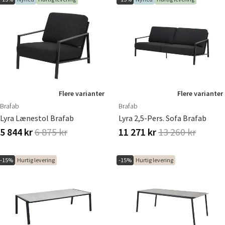
Flere varianter
Flere varianter
Brafab
Brafab
Lyra Lænestol Brafab
Lyra 2,5-Pers. Sofa Brafab
5 844 kr
6 875 kr
11 271 kr
13 260 kr
-15%
Hurtig levering
-15%
Hurtig levering