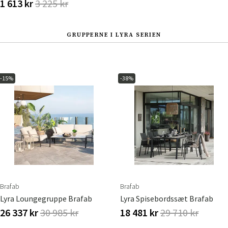
1 613 kr
3 225 kr
GRUPPERNE I LYRA SERIEN
-15%
-38%
Brafab
Brafab
Lyra Loungegruppe Brafab
Lyra Spisebordssæt Brafab
26 337 kr
30 985 kr
18 481 kr
29 710 kr