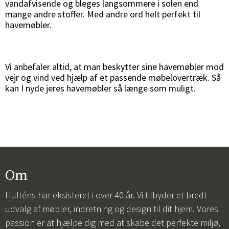
vandafvisende og bleges langsommere i solen end
mange andre stoffer. Med andre ord helt perfekt til
havemøbler.
Vi anbefaler altid, at man beskytter sine havemøbler mod
vejr og vind ved hjælp af et passende møbelovertræk. Så
kan I nyde jeres havemøbler så længe som muligt.
Om
Hulténs har eksisteret i over 40 år. Vi tilbyder et bredt
udvalg af møbler, indretning og design til dit hjem. Vores
passion er at hjælpe dig med at skabe det perfekte miljø,