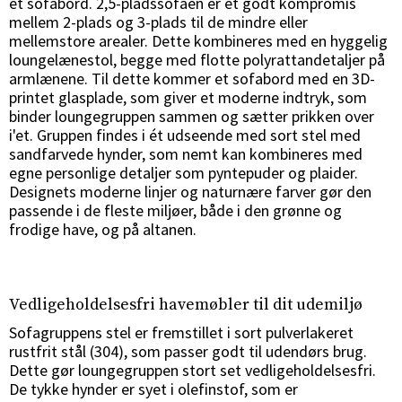
et sofabord. 2,5-pladssofaen er et godt kompromis
mellem 2-plads og 3-plads til de mindre eller
mellemstore arealer. Dette kombineres med en hyggelig
loungelænestol, begge med flotte polyrattandetaljer på
armlænene. Til dette kommer et sofabord med en 3D-
printet glasplade, som giver et moderne indtryk, som
binder loungegruppen sammen og sætter prikken over
i'et. Gruppen findes i ét udseende med sort stel med
sandfarvede hynder, som nemt kan kombineres med
egne personlige detaljer som pyntepuder og plaider.
Designets moderne linjer og naturnære farver gør den
passende i de fleste miljøer, både i den grønne og
frodige have, og på altanen.
Vedligeholdelsesfri havemøbler til dit udemiljø
Sofagruppens stel er fremstillet i sort pulverlakeret
rustfrit stål (304), som passer godt til udendørs brug.
Dette gør loungegruppen stort set vedligeholdelsesfri.
De tykke hynder er syet i olefinstof, som er