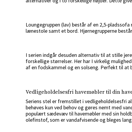
alternativer og i to forskellige højder. Dette 
Loungegruppen (lav) består af en 2,5-pladssofa 
lænestole samt et bord. Hjørnegrupperne består 
I serien indgår desuden alternativ til at stille
forskellige størrelser. Her har I virkelig mulig
af en fodskammel og en solseng. Perfekt til a
Vedligeholdelsesfri havemøbler til din hav
Seriens stel er fremstillet i vedligeholdelsesfri
behøves kun ved behov og gøres nemt med vand og
populært sædevæv til havemøbler med sin holdbar
olefinstof, som er vandafvisende og bleges la