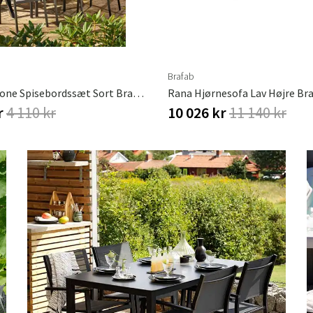
Brafab
Rana & Leone Spisebordssæt Sort Brafab
Rana Hjørnesofa Lav Højre Br
r
4 110 kr
10 026 kr
11 140 kr
Sverige
Danmark
Norge
Suomi