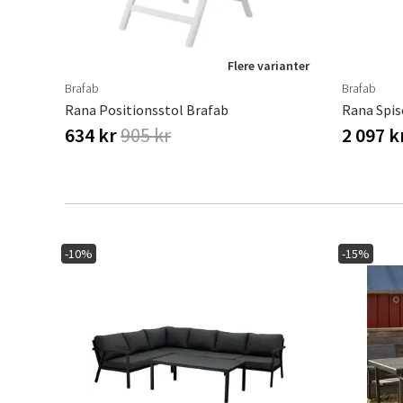
Flere varianter
Brafab
Brafab
Rana Positionsstol Brafab
Rana Spis
634 kr
905 kr
2 097 k
-10%
-15%