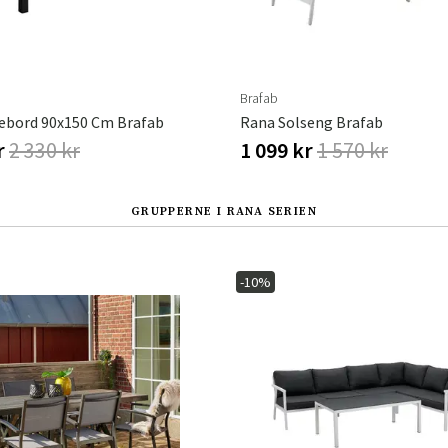
Brafab
ebord 90x150 Cm Brafab
Rana Solseng Brafab
r
2 330 kr
1 099 kr
1 570 kr
GRUPPERNE I RANA SERIEN
-10%