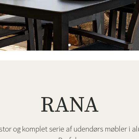
ofa
Hængestole
Badeværelsest
Produkter til vedligeholdelse
Småopbevaring
Badeværelses
RANA
stor og komplet serie af udendørs møbler i a