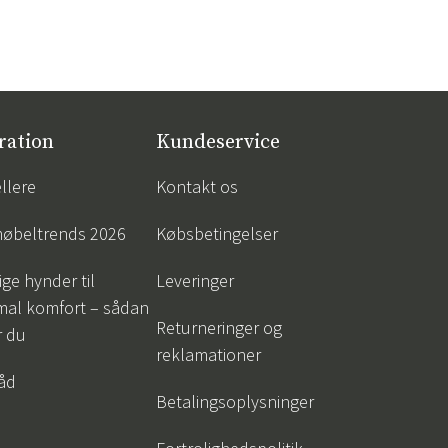
ration
Kundeservice
llere
Kontakt os
øbeltrends 2026
Købsbetingelser
ige hynder til
Leveringer
mal komfort – sådan
Returneringer og
r du
reklamationer
råd
Betalingsoplysninger