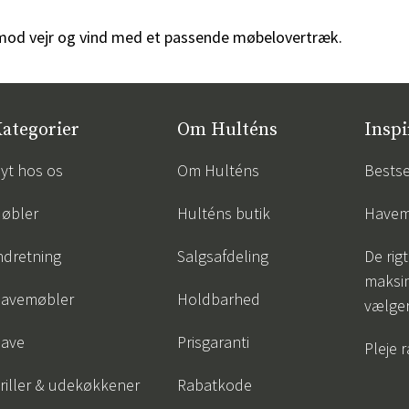
 mod vejr og vind med et passende møbelovertræk.
ategorier
Om Hulténs
Inspi
yt hos os
Om Hulténs
Bestse
øbler
Hulténs butik
Havem
ndretning
Salgsafdeling
De rigt
maksi
avemøbler
Holdbarhed
vælge
ave
Prisgaranti
Pleje 
riller & udekøkkener
Rabatkode