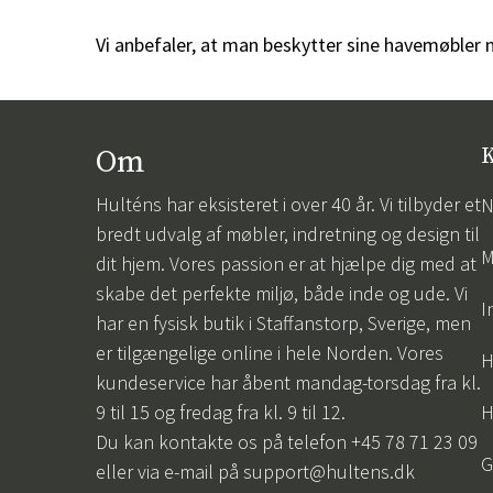
Vi anbefaler, at man beskytter sine havemøbler
Om
K
Hulténs har eksisteret i over 40 år. Vi tilbyder et
N
bredt udvalg af møbler, indretning og design til
M
dit hjem. Vores passion er at hjælpe dig med at
skabe det perfekte miljø, både inde og ude. Vi
I
har en fysisk butik i Staffanstorp, Sverige, men
er tilgængelige online i hele Norden. Vores
H
kundeservice har åbent mandag-torsdag fra kl.
9 til 15 og fredag fra kl. 9 til 12.
H
Du kan kontakte os på telefon +45 78 71 23 09
G
eller via e-mail på
support@hultens.dk