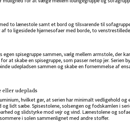
giver mulighed for at vælge mellem loungegruppe og sofagrupp
med to lænestole samt et bord og tilsvarende til sofagrupp
af to ligesidede hjørnesofaer med borde, to venstrestilled
 jeres egen spisegruppe sammen, vælg mellem armstole, der kan
hed for at skabe en spisegruppe, som passer netop jer. Serie
t binde udepladsen sammen og skabe en fornemmelse af ens
e eller udeplads
 aluminium, hvilket gør, at serien har minimalt vedligehold og
 lidt sæbe. Spisestolene, solsengen og fodskamlen i serien
hed og slidstyrke mod vejr og vind. Lænestolene og sofaerne
ngsommere i solen sammenlignet med andre stoffer.