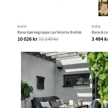
Brafab
Brafab
Rana Hjørnegruppe Lav Venstre Brafab
10 026 kr
11 140 kr
3 494 k