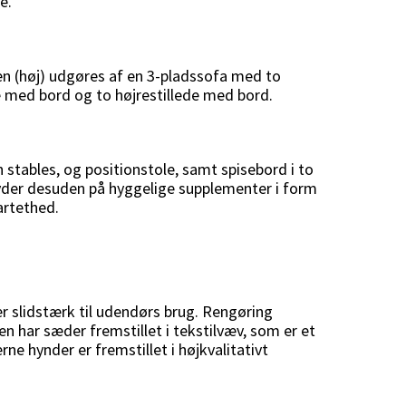
e.
en (høj) udgøres af en 3-pladssofa med to
e med bord og to højrestillede med bord.
 stables, og positionstole, samt spisebord i to
n byder desuden på hyggelige supplementer i form
artethed.
 er slidstærk til udendørs brug. Rengøring
 har sæder fremstillet i tekstilvæv, som er et
 hynder er fremstillet i højkvalitativt