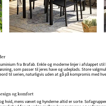
der
aluminium fra Brafab. Enkle og moderne linjer i afslappet 
øsning, som passer til jeres have og udeplads. Store valgmu
rd til serien, naturligvis uden at gå på kompromis med hve
esign og komfort
t og hvid, mens vævet og hynderne altid er sorte. Sofagrupper