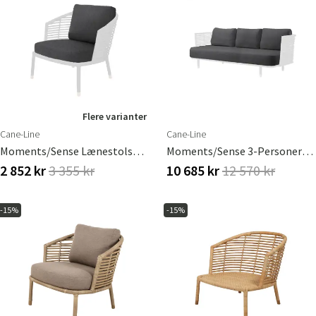
Flere varianter
Cane-Line
Cane-Line
Moments/Sense Lænestolspude INDOOR Mørkegrå
Moments/Sense 3-Personers Sofapudesæt INDOOR Mørkegrå
2 852 kr
3 355 kr
10 685 kr
12 570 kr
-15%
-15%