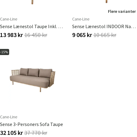
Flere varianter
Cane-Line
Cane-Line
Sense Lænestol Taupe Inkl. Pudesæt
Sense Lænestol INDOOR Naturlig Rattan
13 983 kr
16 450 kr
9 065 kr
10 665 kr
-15%
Cane-Line
Sense 3-Personers Sofa Taupe
32 105 kr
37 770 kr