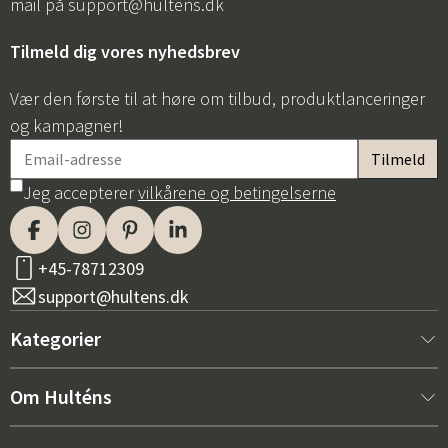
mail på
support@hultens.dk
Tilmeld dig vores nyhedsbrev
Vær den første til at høre om tilbud, produktlanceringer
og kampagner!
Jeg accepterer
vilkårene og betingelserne
+45-78712309
support@hultens.dk
Kategorier
Nyt hos os
Om Hulténs
Møbler