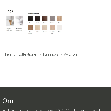
Hjem
Kollektioner
Furninova
Avignon
Om
Hulténs har eksisteret i over 40 år. Vi tilbyder et bredt