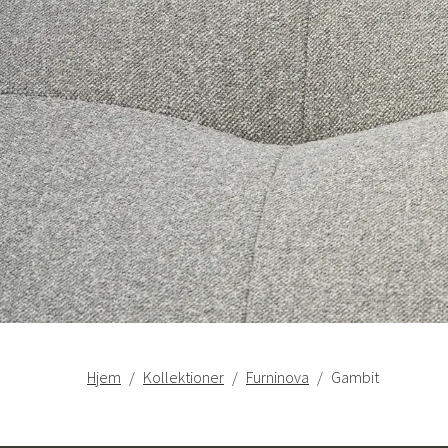
Hjem
Kollektioner
Furninova
Gambit