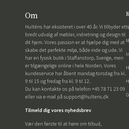
Om
K
Hulténs har eksisteret i over 40 år. Vi tilbyder et
N
bredt udvalg af møbler, indretning og design til
M
dit hjem. Vores passion er at hjælpe dig med at
skabe det perfekte miljø, både inde og ude. Vi
I
har en fysisk butik i Staffanstorp, Sverige, men
er tilgængelige online i hele Norden. Vores
H
kundeservice har åbent mandag-torsdag fra kl.
9 til 15 og fredag fra kl. 9 til 12.
H
Du kan kontakte os på telefon +45 78 71 23 09
G
eller via e-mail på
support@hultens.dk
Tilmeld dig vores nyhedsbrev
Vær den første til at høre om tilbud,