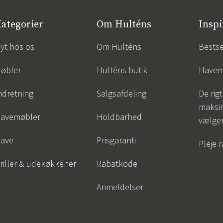
ategorier
Om Hulténs
Inspi
yt hos os
Om Hulténs
Bestse
øbler
Hulténs butik
Havem
ndretning
Salgsafdeling
De rigt
maksi
avemøbler
Holdbarhed
vælge
ave
Prisgaranti
Pleje 
riller & udekøkkener
Rabatkode
Anmeldelser