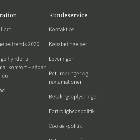
ration
Kundeservice
llere
Kontakt os
øbeltrends 2026
Købsbetingelser
ige hynder til
Leveringer
mal komfort – sådan
Returneringer og
r du
reklamationer
råd
Betalingsoplysninger
Fortrolighedspolitik
Cookie -politik