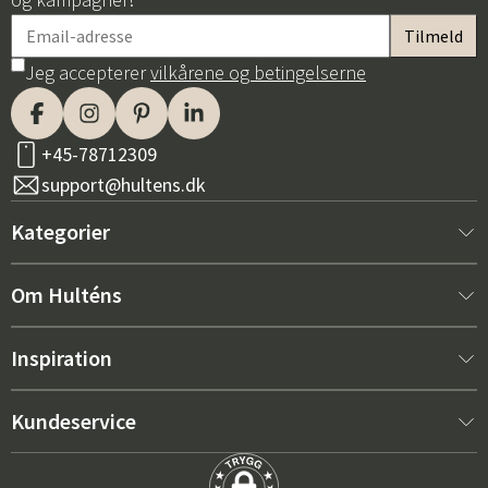
Jeg accepterer
vilkårene og betingelserne
+45-78712309
support@hultens.dk
Kategorier
Nyt hos os
Om Hulténs
Møbler
Om Hulténs
Inspiration
Indretning
Hulténs butik
Bestsellere
Kundeservice
Havemøbler
Salgsafdeling
Havemøbeltrends 2026
Kontakt os