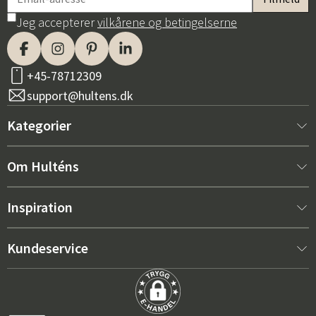
Jeg accepterer
vilkårene og betingelserne
+45-78712309
support@hultens.dk
Kategorier
Nyt hos os
Om Hulténs
Møbler
Om Hulténs
Inspiration
Indretning
Hulténs butik
Bestsellere
Kundeservice
Havemøbler
Salgsafdeling
Havemøbeltrends 2026
Kontakt os
Have
Holdbarhed
De rigtige hynder til maksimal komfort – sådan vælger du