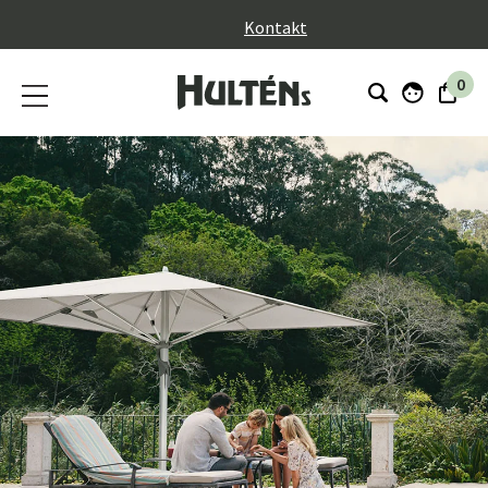
}
Kontakt
0