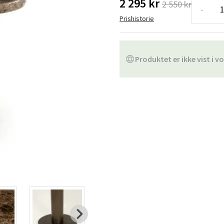
2 295 kr
2 550 kr
ofa
Hængestole
Badeværelsest
-
Prishistorie
Produkter til vedligeholdelse
Småopbevaring
Badeværelses
Produktet er ikke vist i vo