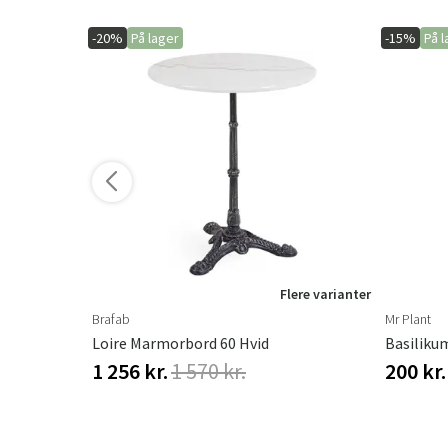
-20%
På lager
-15%
På l
ere varianter
Flere varianter
Brafab
Mr Plant
Loire Marmorbord 60 Hvid
Basiliku
1 256 kr.
1 570 kr.
200 kr.