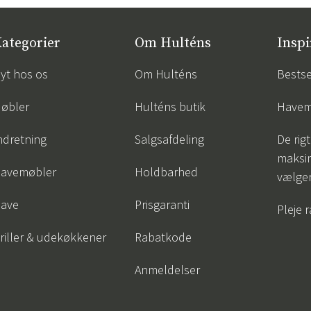
ategorier
Om Hulténs
Inspi
yt hos os
Om Hulténs
Bestse
øbler
Hulténs butik
Havem
ndretning
Salgsafdeling
De rigt
maksi
avemøbler
Holdbarhed
vælge
ave
Prisgaranti
Pleje 
riller & udekøkkener
Rabatkode
Anmeldelser