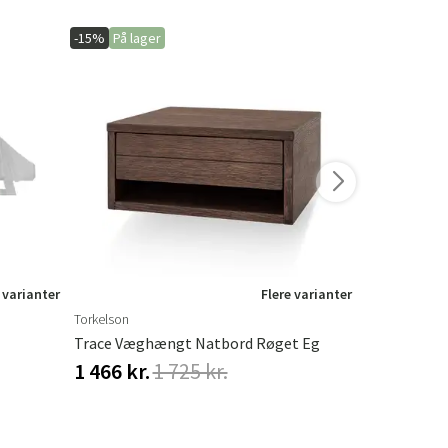
-15%
På lager
-20%
På lage
 varianter
Flere varianter
Torkelson
Hillerstorp
Trace Væghængt Natbord Røget Eg
Hængekøjet
1 466 kr.
1 725 kr.
548 kr.
68