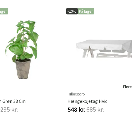
ager
-20%
På lager
Flere
Hillerstorp
m Grøn 38 Cm
Hængekøjetag Hvid
235 kr.
548 kr.
685 kr.