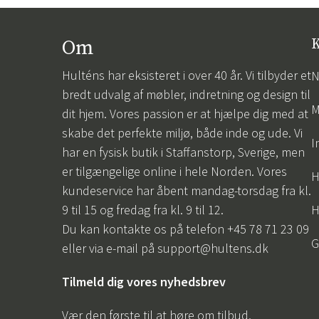
Om
K
Hulténs har eksisteret i over 40 år. Vi tilbyder et
N
bredt udvalg af møbler, indretning og design til
M
dit hjem. Vores passion er at hjælpe dig med at
skabe det perfekte miljø, både inde og ude. Vi
I
har en fysisk butik i Staffanstorp, Sverige, men
er tilgængelige online i hele Norden. Vores
H
kundeservice har åbent mandag-torsdag fra kl.
9 til 15 og fredag fra kl. 9 til 12.
H
Du kan kontakte os på telefon +45 78 71 23 09
G
eller via e-mail på
support@hultens.dk
Tilmeld dig vores nyhedsbrev
Vær den første til at høre om tilbud,