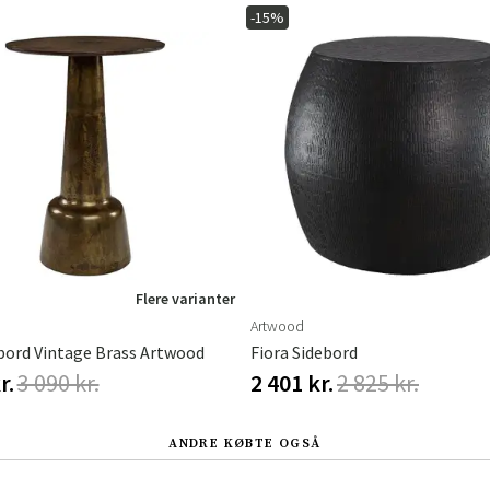
-15%
Sverige
Danmark
Norge
Suomi
Flere varianter
Artwood
bord Vintage Brass Artwood
Fiora Sidebord
r.
3 090 kr.
2 401 kr.
2 825 kr.
ANDRE KØBTE OGSÅ