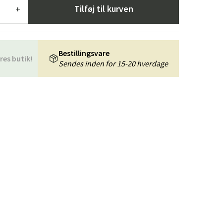
æpper
Haveredskaber
Entrémøbler
Tilføj til kurven
+
indretning
Bestillingsvare
res butik!
Sendes inden for 15-20 hverdage