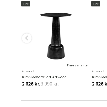
-15%
-15%
ere varianter
Flere varianter
Artwood
Artwood
 Eg/Oak
Kim Sidebord Sort Artwood
Kim Side
2 626 kr.
3 090 kr.
2 626 k