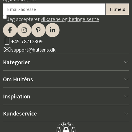
Jeg accepterer
vilkårene og betingelserne
+45-78712309
support@hultens.dk
Kategorier
Nyt hos os
Om Hulténs
Møbler
Om Hulténs
Inspiration
Indretning
Hulténs butik
Bestsellere
Kundeservice
Havemøbler
Salgsafdeling
Havemøbeltrends 2026
Kontakt os