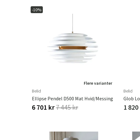
-10%
Flere varianter
Belid
Belid
Ellipse Pendel D500 Mat Hvid/messing
Glob Lo
6 701 kr
7 445 kr
1 820