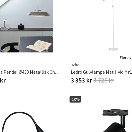
Sverige
Danmark
Norge
Suomi
Flere 
Belid
Horisont Pendel Ø430 Metallisk Champagne
 kr
3 353 kr
3 725 kr
-10%