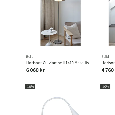
Belid
Belid
Horisont Gulvlampe H1410 Metallisk Champagne
6 060 kr
4 760
-10%
-10%