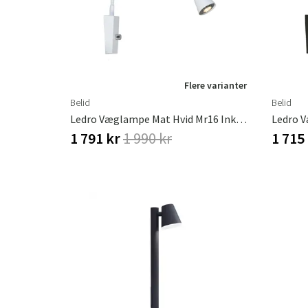
Flere varianter
Belid
Belid
Ledro Væglampe Mat Hvid Mr16 Inkl. Lyskilder
1 791 kr
1 990 kr
1 715