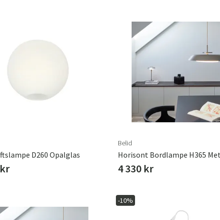
Belid
ftslampe D260 Opalglas
 kr
4 330 kr
-10%