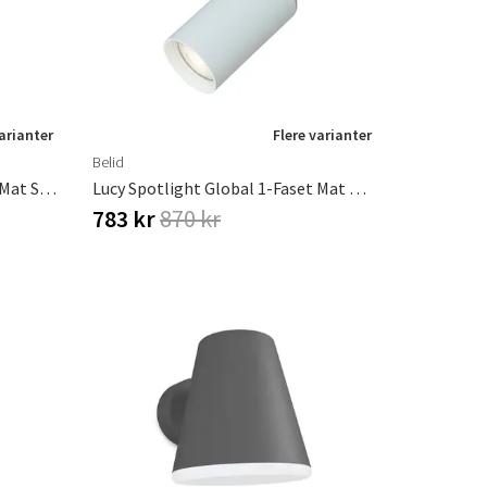
varianter
Flere varianter
Belid
Lucy Spotlight Global 1-Faset Mat Sort Gu10
Lucy Spotlight Global 1-Faset Mat Hvid Gu10
783 kr
870 kr