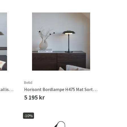
Belid
Horisont Bordlampe H365 Metallisk Champagne
Horisont Bordlampe H475 Mat Sort/blank Skovgrøn
5 195 kr
-10%