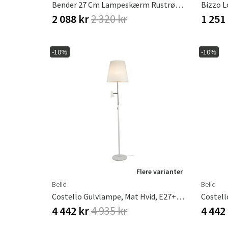
Bender 27 Cm Lampeskærm Rustrød Uld
2 088 kr
2 320 kr
1 251
-10%
-10%
Flere varianter
Belid
Belid
Costello Gulvlampe, Mat Hvid, E27+Mr16, Inkl. Lyspære, Ekskl. Tekstilskærm
4 442 kr
4 935 kr
4 442