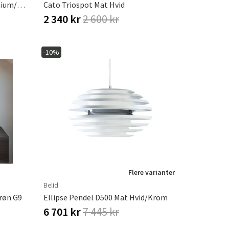
Bizzo Loftslampe D165 Aluminium/klart Glas Inklusive Lyskilder
Cato Triospot Mat Hvid
2 340 kr
2 600 kr
-10%
Flere varianter
Belid
røn G9
Ellipse Pendel D500 Mat Hvid/krom
6 701 kr
7 445 kr