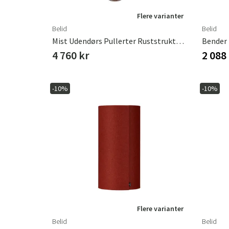
Flere varianter
Belid
Belid
Mist Udendørs Pullerter Ruststruktur E27
Bender
4 760 kr
2 088
-10%
-10%
Flere varianter
Belid
Belid