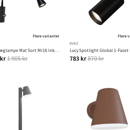
Flere varianter
Flere 
Belid
Ledro Væglampe Mat Sort Mr16 Inkl. Lyskilder
 kr
1 905 kr
783 kr
870 kr