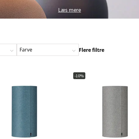
ofa
Hængestole
Badeværelsest
Læs mere
Produkter til vedligeholdelse
Småopbevaring
Badeværelses
Farve
Flere filtre
-10%