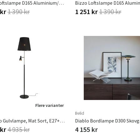
Bizzo Loftslampe D165 Aluminium/Opalglas
 kr
1 390 kr
1 251 kr
1 390 kr
Flere varianter
Belid
Costello Gulvlampe, Mat Sort, E27+Mr16, Inkluderer Lyskilder, Ekskluderer Tekstilskærm
Diablo Bordlampe D300 Skovg
 kr
4 935 kr
4 155 kr