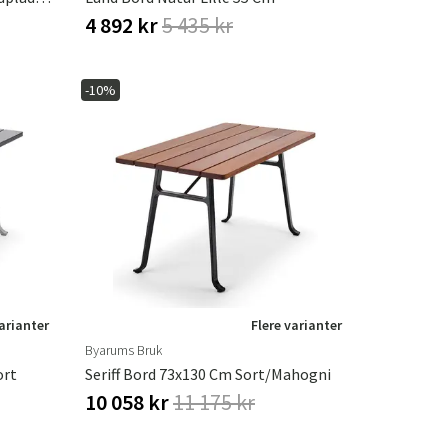
4 892 kr
5 435 kr
-10%
varianter
Flere varianter
Byarums Bruk
ort
Seriff Bord 73x130 Cm Sort/mahogni
10 058 kr
11 175 kr