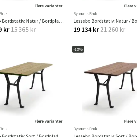
Flere varianter
Flere 
Bruk
Byarums Bruk
Lessebo Bordstativ: Natur / Bordplade: Grønlakeret Fyrretræ
9 kr
15 365 kr
19 134 kr
21 260 kr
-10%
Flere varianter
Flere 
Sverige
Danmark
Bruk
Byarums Bruk
Norge
Suomi
Lessebo Bordstativ: Sort / Bordplade: Olieret Eg