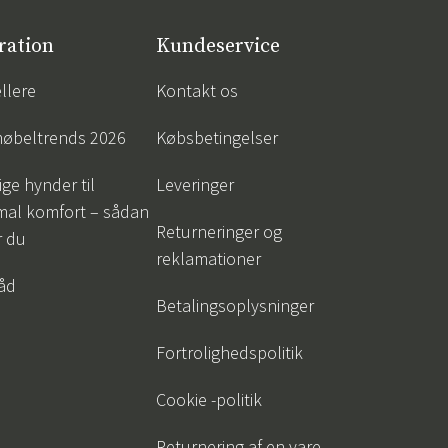
ration
Kundeservice
llere
Kontakt os
øbeltrends 2026
Købsbetingelser
ige hynder til
Leveringer
mal komfort – sådan
Returneringer og
r du
reklamationer
råd
Betalingsoplysninger
Fortrolighedspolitik
Cookie -politik
Returnering af en vare