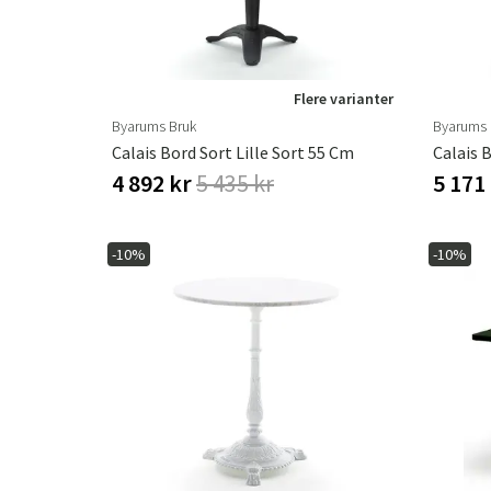
Flere varianter
Byarums Bruk
Byarums 
Calais Bord Sort Lille Sort 55 Cm
Calais 
4 892 kr
5 435 kr
5 171
-10%
-10%