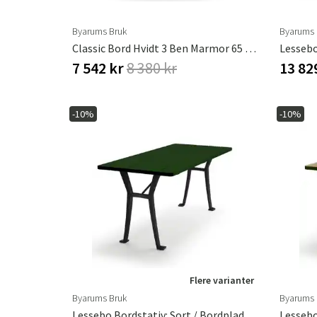
Byarums Bruk
Byarums 
Classic Bord Hvidt 3 Ben Marmor 65 Cm
7 542 kr
8 380 kr
13 82
-10%
-10%
Flere varianter
Byarums Bruk
Byarums 
Lessebo Bordstativ: Sort / Bordplade: Grønlakeret Fyrretræ