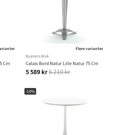
æpper
Haveredskaber
Entrémøbler
indretning
varianter
Flere varianter
Byarums Bruk
65 Cm
Calais Bord Natur Lille Natur 75 Cm
5 589 kr
6 210 kr
-10%