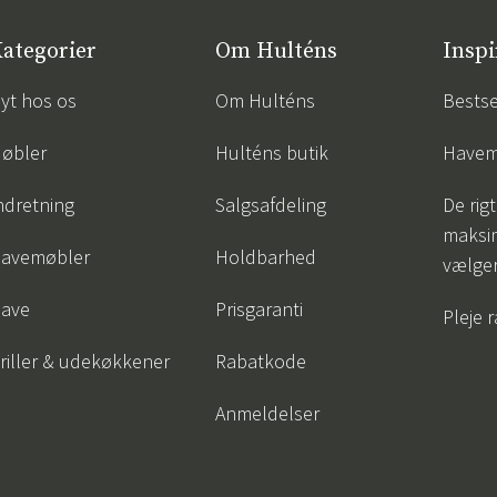
ategorier
Om Hulténs
Inspi
yt hos os
Om Hulténs
Bestse
øbler
Hulténs butik
Havem
ndretning
Salgsafdeling
De rigt
maksi
avemøbler
Holdbarhed
vælge
ave
Prisgaranti
Pleje 
riller & udekøkkener
Rabatkode
Anmeldelser