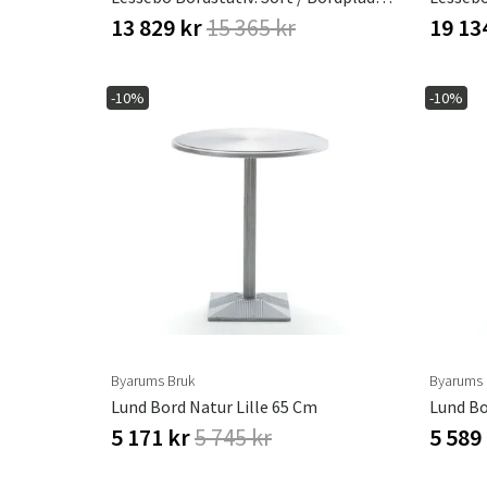
13 829 kr
15 365 kr
19 13
-10%
-10%
Byarums Bruk
Byarums 
Lund Bord Natur Lille 65 Cm
Lund Bo
5 171 kr
5 745 kr
5 589