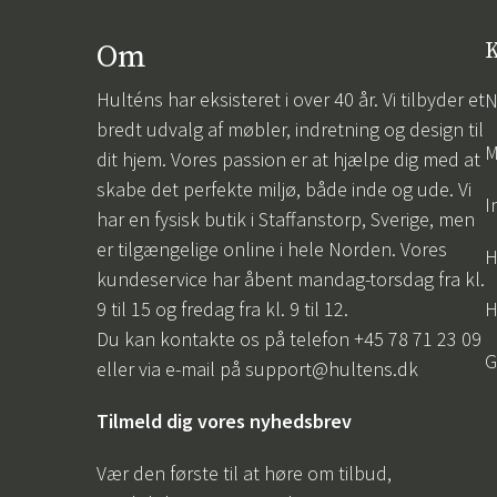
Om
K
Hulténs har eksisteret i over 40 år. Vi tilbyder et
N
bredt udvalg af møbler, indretning og design til
M
dit hjem. Vores passion er at hjælpe dig med at
skabe det perfekte miljø, både inde og ude. Vi
I
har en fysisk butik i Staffanstorp, Sverige, men
er tilgængelige online i hele Norden. Vores
H
kundeservice har åbent mandag-torsdag fra kl.
9 til 15 og fredag fra kl. 9 til 12.
H
Du kan kontakte os på telefon +45 78 71 23 09
G
eller via e-mail på
support@hultens.dk
Tilmeld dig vores nyhedsbrev
Vær den første til at høre om tilbud,