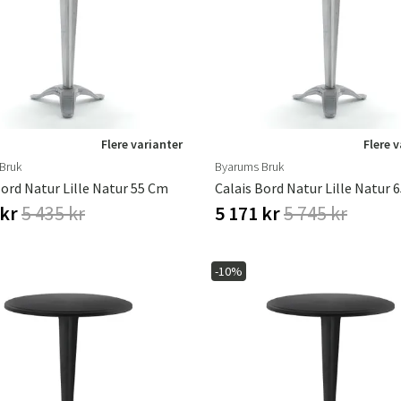
ofa
Hængestole
Badeværelsest
Produkter til vedligeholdelse
Småopbevaring
Badeværelses
Flere varianter
Flere 
Bruk
Byarums Bruk
Bord Natur Lille Natur 55 Cm
Calais Bord Natur Lille Natur 
 kr
5 435 kr
5 171 kr
5 745 kr
-10%