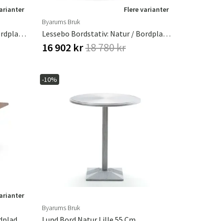
varianter
Flere varianter
Byarums Bruk
Lessebo Bordstativ: Natur / Bordplade: Olieret Eg
Lessebo Bordstativ: Natur / Bordplade: Olieret Mahogni
16 902 kr
18 780 kr
-10%
varianter
Byarums Bruk
Lessebo Bordstativ: Sort / Bordplade: Olieret Mahogni
Lund Bord Natur Lille 55 Cm