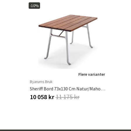
-10%
Flere varianter
Byarums Bruk
Sheriff Bord 73x130 Cm Natur/mahogni
10 058 kr
11 175 kr