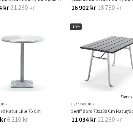
4 kr
21 260 kr
16 902 kr
18 780 kr
-10%
Flere 
Bruk
Byarums Bruk
rd Natur Lille 75 Cm
Seriff Bord 73x130 Cm Natur/s
 kr
6 210 kr
11 034 kr
12 260 kr