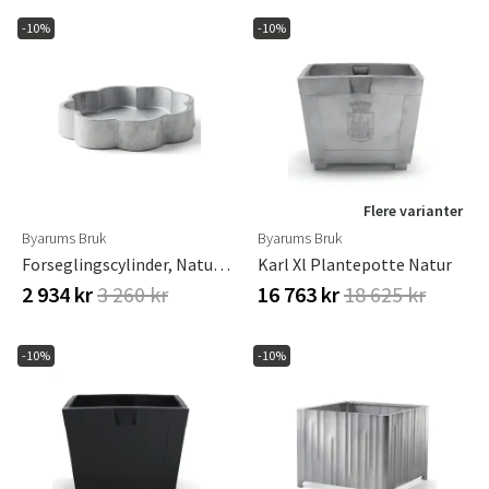
-10%
-10%
Flere varianter
Byarums Bruk
Byarums Bruk
Forseglingscylinder, Naturlig
Karl Xl Plantepotte Natur
2 934 kr
3 260 kr
16 763 kr
18 625 kr
-10%
-10%