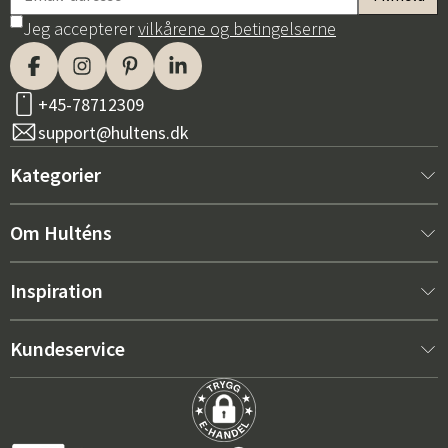
Jeg accepterer
vilkårene og betingelserne
+45-78712309
support@hultens.dk
Kategorier
Nyt hos os
Om Hulténs
Møbler
Om Hulténs
Inspiration
Indretning
Hulténs butik
Bestsellere
Kundeservice
Havemøbler
Salgsafdeling
Havemøbeltrends 2026
Kontakt os
Have
Holdbarhed
De rigtige hynder til maksimal komfort – sådan vælger du
Købsbetingelser