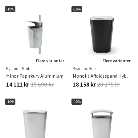
-10%
-10%
Flere varianter
Flere varianter
Byarums Bruk
Byarums Bruk
Minor Papirkurv Aluminium
Monolit Affaldsspand Hybrid
14 121 kr
15 690 kr
18 158 kr
20 175 kr
-10%
-10%