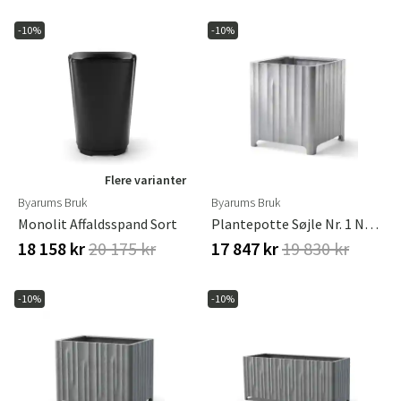
-10%
-10%
Flere varianter
Byarums Bruk
Byarums Bruk
Monolit Affaldsspand Sort
Plantepotte Søjle Nr. 1 Naturlig
18 158 kr
20 175 kr
17 847 kr
19 830 kr
-10%
-10%