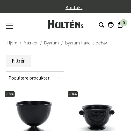
}
Kontakt
0
Hjem
Mærker
Byarum
byarum-have-tilbehør
Filtrér
-10%
-10%