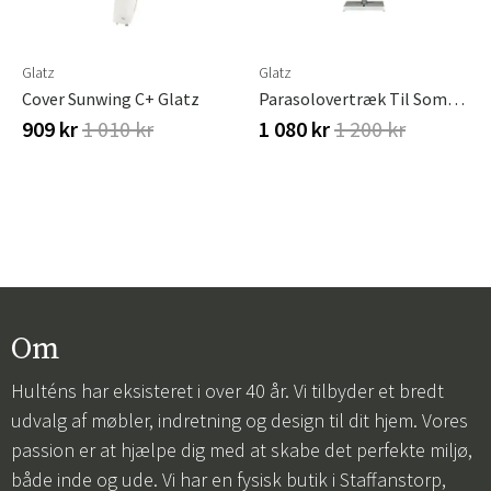
Glatz
Glatz
Cover Sunwing C+ Glatz
Parasolovertræk Til Sombrano 400x300 Cm Og 400 Cm Og 350x350 Cm
909 kr
1 010 kr
1 080 kr
1 200 kr
Om
Hulténs har eksisteret i over 40 år. Vi tilbyder et bredt
udvalg af møbler, indretning og design til dit hjem. Vores
passion er at hjælpe dig med at skabe det perfekte miljø,
både inde og ude. Vi har en fysisk butik i Staffanstorp,