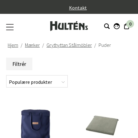
}
Kontakt
0
Hjem
Mærker
Grythyttan Stålmöbler
Puder
Filtrér