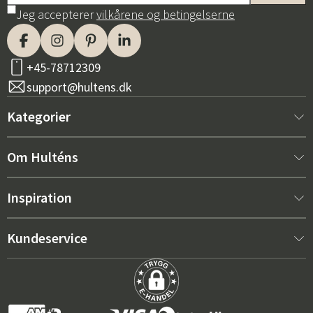
Jeg accepterer
vilkårene og betingelserne
+45-78712309
support@hultens.dk
Kategorier
Nyt hos os
Om Hulténs
Møbler
Om Hulténs
Inspiration
Indretning
Hulténs butik
Bestsellere
Kundeservice
Havemøbler
Salgsafdeling
Havemøbeltrends 2026
Kontakt os
Have
Holdbarhed
De rigtige hynder til maksimal komfort – sådan vælger du
Købsbetingelser