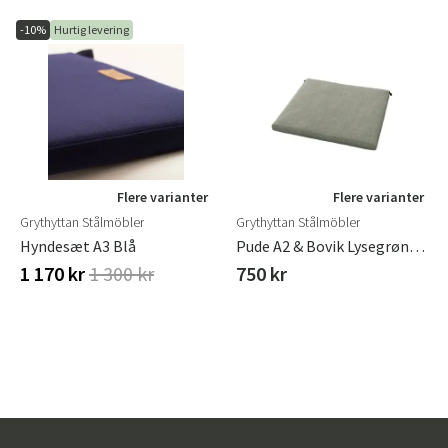
-10%
Hurtig levering
Flere varianter
Flere varianter
Grythyttan Stålmöbler
Grythyttan Stålmöbler
Hyndesæt A3 Blå
Pude A2 & Bovik Lysegrøn, L 41 B 44 H 3 Cm
1 170 kr
1 300 kr
750 kr