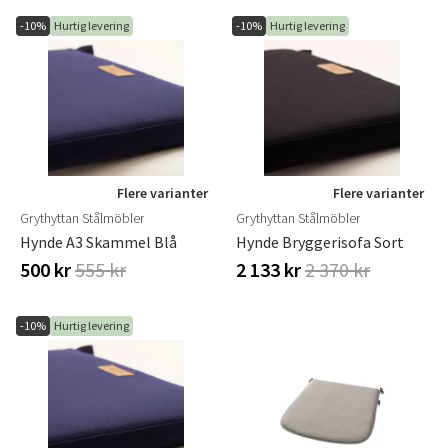
-10%
Hurtig levering
-10%
Hurtig levering
Flere varianter
Flere varianter
Grythyttan Stålmöbler
Grythyttan Stålmöbler
Hynde A3 Skammel Blå
Hynde Bryggerisofa Sort
500 kr
555 kr
2 133 kr
2 370 kr
-10%
Hurtig levering