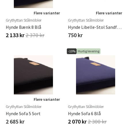
Flere varianter
Flere varianter
Grythyttan Stålmöbler
Grythyttan Stålmöbler
Hynde Bænk 8 Blå
Hynde Libelle-Stol Sandfarvet, L 46,5 B 38/41 H 3 Cm
2 133 kr
2 370 kr
750 kr
-10%
Hurtig levering
Sverige
Danmark
Flere varianter
Grythyttan Stålmöbler
Grythyttan Stålmöbler
Norge
Suomi
Hynde Sofa 5 Sort
Hynde Sofa 6 Blå
2 685 kr
2 070 kr
2 300 kr