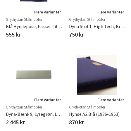
Flere varianter
Flere varianter
Grythyttan Stålmöbler
Grythyttan Stålmöbler
Blå Hyndepose, Passer Til 4 A2 Hynder
Dyna Stol 1, High Tech, Bryggeristol Lysegrøn, L 37 B 39 H 3 Cm
555 kr
750 kr
Flere varianter
Flere varianter
Grythyttan Stålmöbler
Grythyttan Stålmöbler
Dyna-Bænk 9, Lysegrøn, L 40, B 170, H 3 Cm
Hynde A2 Blå (1936-1963)
2 445 kr
870 kr