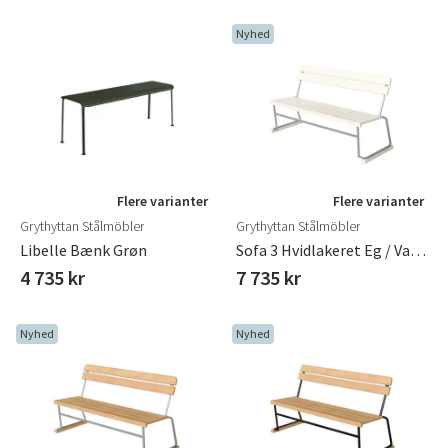
Nyhed
Sverige
Danmark
Flere varianter
Flere varianter
Grythyttan Stålmöbler
Grythyttan Stålmöbler
Norge
Suomi
Libelle Bænk Grøn
Sofa 3 Hvidlakeret Eg / Varmgalvaniseret
4 735 kr
7 735 kr
Nyhed
Nyhed