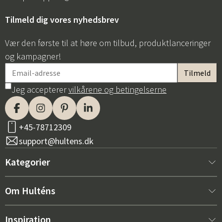
Tilmeld dig vores nyhedsbrev
Vær den første til at høre om tilbud, produktlanceringer
og kampagner!
Jeg accepterer
vilkårene og betingelserne
+45-78712309
support@hultens.dk
Kategorier
Nyt hos os
Om Hulténs
Møbler
Om Hulténs
Inspiration