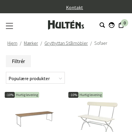
}
Kontakt
0
Hjem
Mærker
Grythyttan Stålmöbler
Sofaer
Filtrér
-10%
Hurtig levering
-10%
Hurtig levering