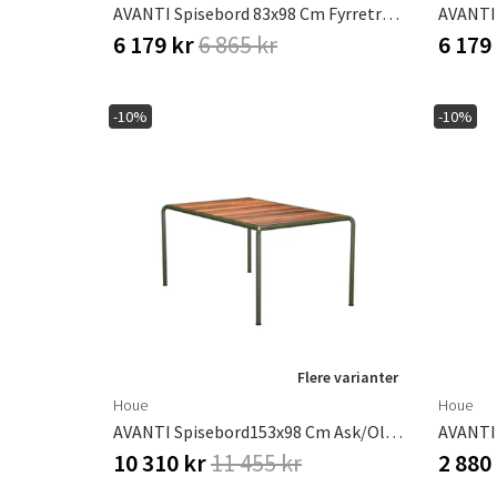
AVANTI Spisebord 83x98 Cm Fyrretræ/olivengrøn
6 179 kr
6 865 kr
6 179
-10%
-10%
Flere varianter
Houe
Houe
AVANTI Spisebord153x98 Cm Ask/olivengrøn
AVANTI 
10 310 kr
11 455 kr
2 880