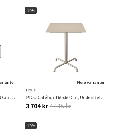
-10%
varianter
Flere varianter
Houe
LEVEL / LEVEL 2 Sidebord 81x40 Cm Ask/hvid
PICO Cafébord 60x60 Cm, Understel 4 Ben Beige
3 704 kr
4 115 kr
-10%