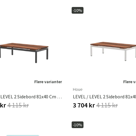
Sverige
Danmark
-10%
Norge
Suomi
Flere varianter
Flere 
Houe
LEVEL / LEVEL 2 Sidebord 81x40 Cm Ask/grå
 kr
4 115 kr
3 704 kr
4 115 kr
-10%