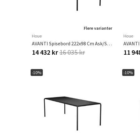
Flere varianter
Houe
Houe
AVANTI Spisebord 222x98 Cm Ask/sort
14 432 kr
16 035 kr
11 94
-10%
-10%