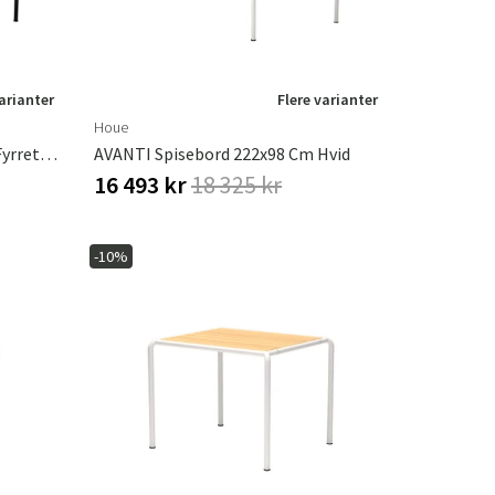
varianter
Flere varianter
Houe
AVANTI Spisebord 222x98 Cm Fyrretræ/sort
AVANTI Spisebord 222x98 Cm Hvid
16 493 kr
18 325 kr
-10%