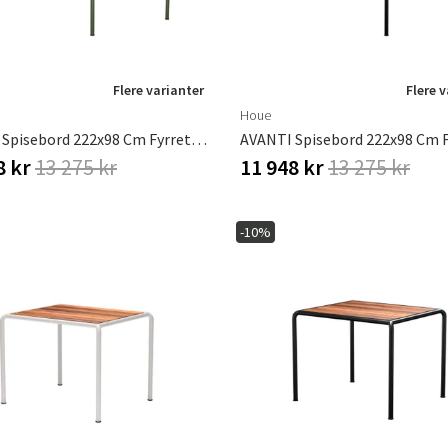
Flere varianter
Flere 
Houe
AVANTI Spisebord 222x98 Cm Fyrretræ/olivengrøn
8 kr
13 275 kr
11 948 kr
13 275 kr
-10%