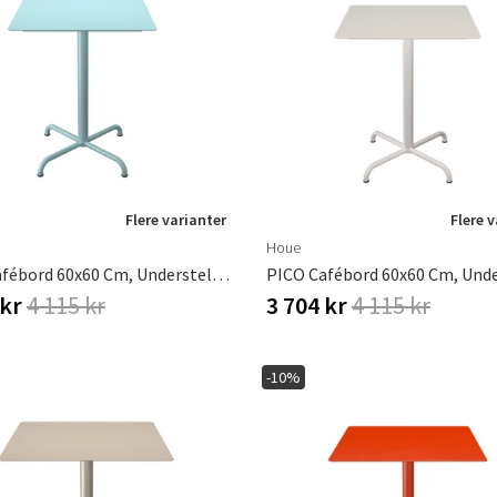
Flere varianter
Flere 
Houe
PICO Cafébord 60x60 Cm, Understel 4 Ben Ice Blue
 kr
4 115 kr
3 704 kr
4 115 kr
-10%