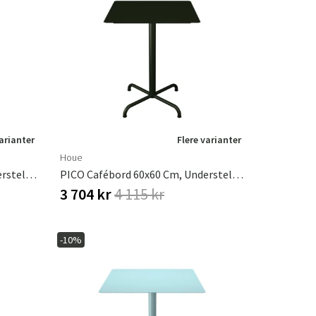
varianter
Flere varianter
Houe
PICO Cafébord 60x60 Cm, Understel 4 Ben Muted White
PICO Cafébord 60x60 Cm, Understel 4 Ben Olive Green
3 704 kr
4 115 kr
-10%