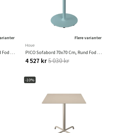
varianter
Flere varianter
Houe
PICO Sofabord 70x70 Cm, Rund Fod Cayenne
PICO Sofabord 70x70 Cm, Rund Fod Ice Blue
4 527 kr
5 030 kr
-10%