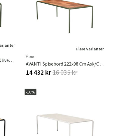
æpper
Haveredskaber
Entrémøbler
indretning
varianter
Flere varianter
Houe
AVANTI Spisebord 153x98 Cm Olivengrøn
AVANTI Spisebord 222x98 Cm Ask/olivengrøn
14 432 kr
16 035 kr
-10%