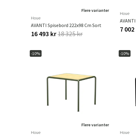
Flere varianter
Houe
Houe
AVANTI 
AVANTI Spisebord 222x98 Cm Sort
7 002
16 493 kr
18 325 kr
-10%
-10%
Flere varianter
Houe
Houe