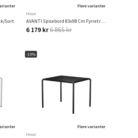
varianter
Flere varianter
Houe
sk/sort
AVANTI Spisebord 83x98 Cm Fyrretræ/hvid
6 179 kr
6 865 kr
-10%
varianter
Flere varianter
Houe