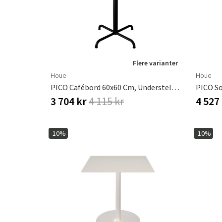
Flere varianter
Houe
Houe
PICO Cafébord 60x60 Cm, Understel 4 Ben Sort
3 704 kr
4 115 kr
4 527
-10%
-10%