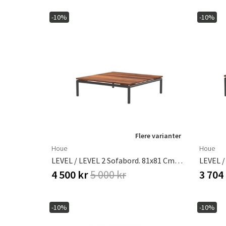
-10%
-10%
Flere varianter
Houe
Houe
LEVEL / LEVEL 2 Sofabord. 81x81 Cm Ask/grå
4 500 kr
5 000 kr
3 704
-10%
-10%