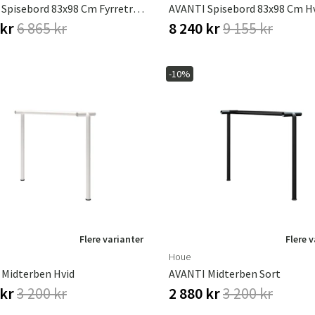
AVANTI Spisebord 83x98 Cm Fyrretræ/sort
AVANTI Spisebord 83x98 Cm H
 kr
6 865 kr
8 240 kr
9 155 kr
-10%
Flere varianter
Flere 
Houe
Midterben Hvid
AVANTI Midterben Sort
 kr
3 200 kr
2 880 kr
3 200 kr