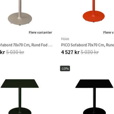
Flere varianter
Flere 
Houe
PICO Sofabord 70x70 Cm, Rund Fod Beige
 kr
5 030 kr
4 527 kr
5 030 kr
-10%