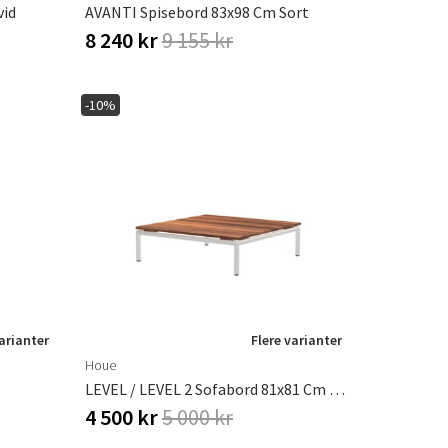
vid
AVANTI Spisebord 83x98 Cm Sort
8 240 kr
9 155 kr
-10%
varianter
Flere varianter
Houe
LEVEL / LEVEL 2 Sofabord 81x81 Cm Ask/hvid
4 500 kr
5 000 kr