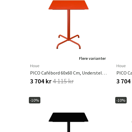
Flere varianter
Houe
Houe
PICO Cafébord 60x60 Cm, Understel 4 Ben Cayenne
3 704 kr
4 115 kr
3 704
-10%
-10%