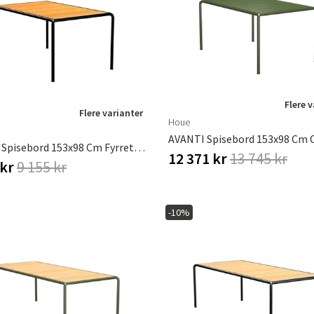
ofa
Hængestole
Badeværelsest
Produkter til vedligeholdelse
Småopbevaring
Badeværelses
Flere 
Flere varianter
Houe
AVANTI Spisebord 153x98 Cm Fyrretræ/sort
12 371 kr
13 745 kr
 kr
9 155 kr
-10%