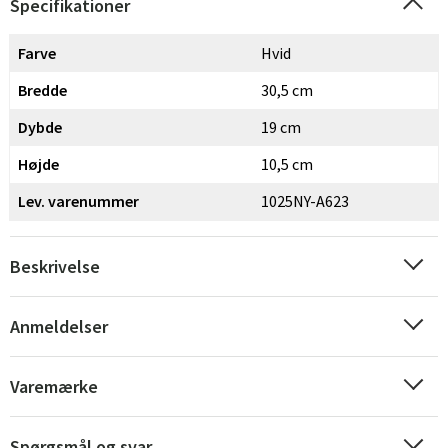
Specifikationer
Farve
Hvid
Bredde
30,5 cm
Dybde
19 cm
Højde
10,5 cm
Lev. varenummer
1025NY-A623
Beskrivelse
Anmeldelser
Sverige
Danmark
Norge
Suomi
Varemærke
Spørgsmål og svar