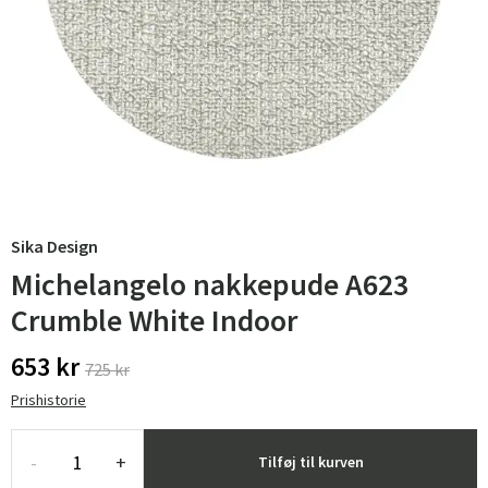
Sika Design
Michelangelo nakkepude A623
Crumble White Indoor
653 kr
725 kr
Prishistorie
-
+
Tilføj til kurven