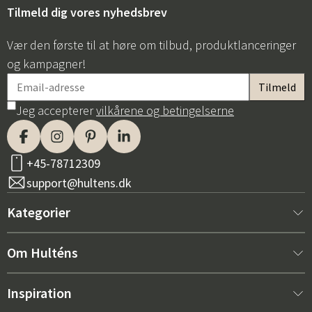
Tilmeld dig vores nyhedsbrev
Vær den første til at høre om tilbud, produktlanceringer
og kampagner!
Jeg accepterer
vilkårene og betingelserne
+45-78712309
support@hultens.dk
Kategorier
Nyt hos os
Om Hulténs
Møbler
Om Hulténs
Inspiration