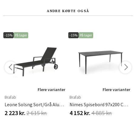
ANDRE KØBTE OGSÅ
-15%
På lager
-15%
På lager
r
Flere varianter
Flere varianter
Brafab
Brafab
Leone Solsng Sort/Grå Aluminium Brafab
Nimes Spisebord 97x200 Cm Antracit Brafab
2 223 kr.
2 615 kr.
4 152 kr.
4 885 kr.