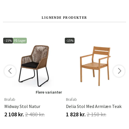
Norge
Suomi
LIGNENDE PRODUKTER
-15%
På lager
-15%
r
Flere varianter
Brafab
Brafab
Midway Stol Natur
Delia Stol Med Armlæn Teak
2 108 kr.
2 480 kr.
1 828 kr.
2 150 kr.