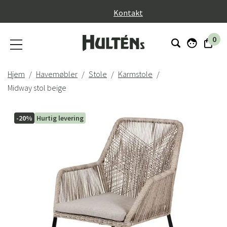
}
Kontakt
0
Hjem
Havemøbler
Stole
Karmstole
Midway stol beige
-20%
Hurtig levering