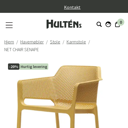
}
Kontakt
0
Hjem
Havemøbler
Stole
Karmstole
NET CHAIR SENAPE
-20%
Hurtig levering