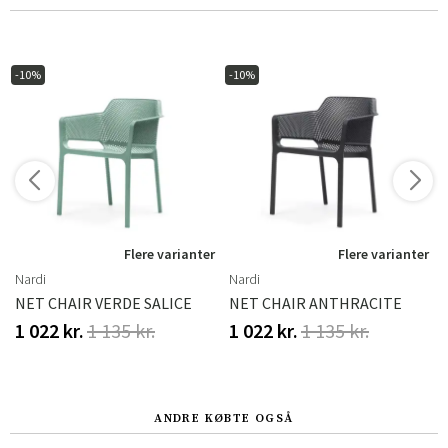
-10%
-10%
r
Flere varianter
Flere varianter
Nardi
Nardi
NET CHAIR VERDE SALICE
NET CHAIR ANTHRACITE
1 022 kr.
1 135 kr.
1 022 kr.
1 135 kr.
ANDRE KØBTE OGSÅ