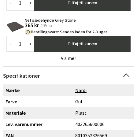
-
+
Tilføj til kurven
Net sædehynde Grey Stone
365 kr
405 kr
Bestillingsvare
:
Sendes inden for 2-3 uger
-
+
Tilføj til kurven
Vis mer
Specifikationer
Mærke
Nardi
Farve
Gul
Materiale
Plast
Lev. varenummer
403265600006
EAN
8010352326569