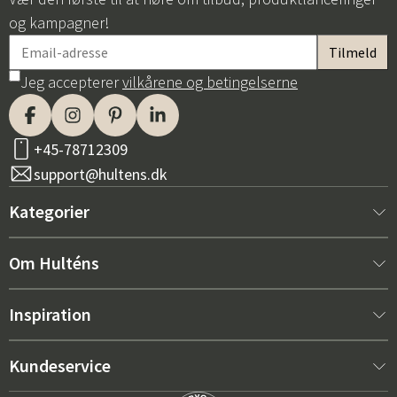
og kampagner!
Jeg accepterer
vilkårene og betingelserne
+45-78712309
support@hultens.dk
Kategorier
Nyt hos os
Om Hulténs
Møbler
Om Hulténs
Inspiration
Indretning
Hulténs butik
Bestsellere
Kundeservice
Havemøbler
Salgsafdeling