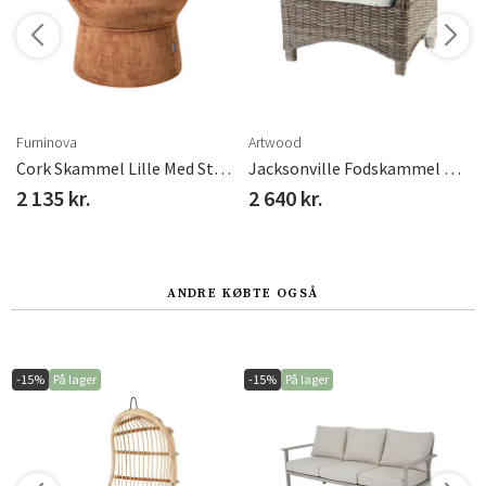
Furninova
Artwood
Cork Skammel Lille Med Stof I Kategori C
Jacksonville Fodskammel Rattan
2 135 kr.
2 640 kr.
ANDRE KØBTE OGSÅ
-15%
På lager
-15%
På lager