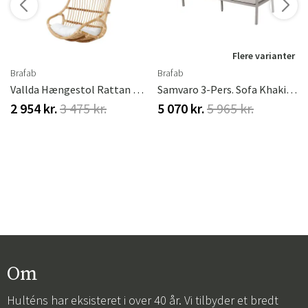
r
Flere varianter
Brafab
Brafab
Vallda Hængestol Rattan Natur/Hvid Brafab
Samvaro 3-Pers. Sofa Khaki/Sand Brafab
2 954 kr.
3 475 kr.
5 070 kr.
5 965 kr.
Om
Hulténs har eksisteret i over 40 år. Vi tilbyder et bredt