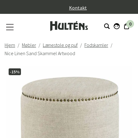
}
Kontakt
0
Hjem
Møbler
Lænestole og puf
Fodskamler
Nice Linen Sand Skammel Artwood
-15%