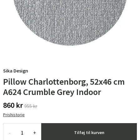
Sika Design
Pillow Charlottenborg, 52x46 cm
A624 Crumble Grey Indoor
860 kr
955 kr
Prishistorie
-
+
Tilføj til kurven