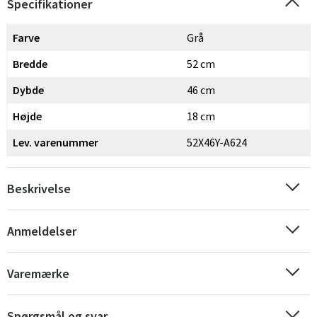
Specifikationer
Farve
Grå
Bredde
52 cm
Dybde
46 cm
Højde
18 cm
Lev. varenummer
52X46Y-A624
Beskrivelse
Anmeldelser
Sverige
Danmark
Norge
Suomi
Varemærke
Spørgsmål og svar