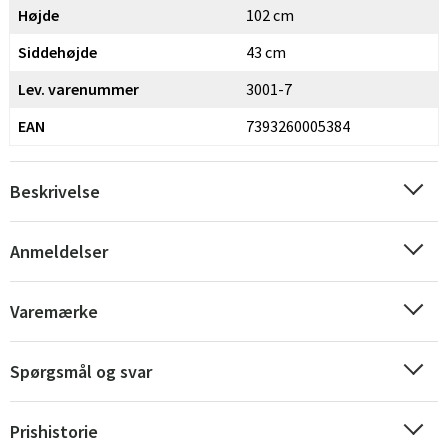
Højde
102 cm
Siddehøjde
43 cm
Lev. varenummer
3001-7
EAN
7393260005384
Beskrivelse
Anmeldelser
Varemærke
Spørgsmål og svar
Prishistorie
Sverige
Danmark