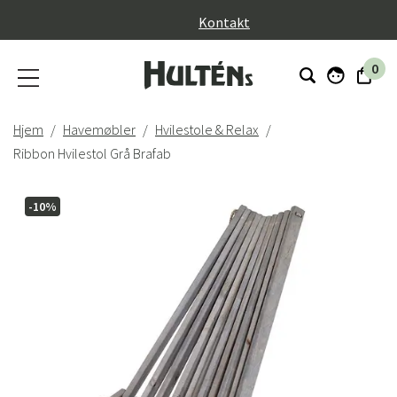
}
Kontakt
0
Hjem
Havemøbler
Hvilestole & Relax
Ribbon Hvilestol Grå Brafab
-10%