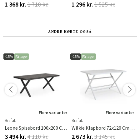
1 368 kr.
1 710 kr.
1 296 kr.
1 525 kr.
ANDRE KØBTE OGSÅ
-15%
På lager
-15%
På lager
r
Flere varianter
Flere varianter
Brafab
Brafab
aki Brafab
Leone Spisebord 100x200 Cm Sort Aluminium Brafab
Wilkie Klapbord 72x120 Cm Hvid Brafab
3 494 kr.
4 110 kr.
2 673 kr.
3 145 kr.