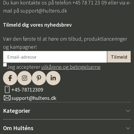
Du kan kontakte os på telefon +45 78 71 23 09 eller via e-
mail på
support@hultens.dk
Tilmeld dig vores nyhedsbrev
Vær den første til at høre om tilbud, produktlanceringer
og kampagner!
Jeg accepterer
vilkårene og betingelserne
+45-78712309
support@hultens.dk
Kategorier
Nyt hos os
Om Hulténs