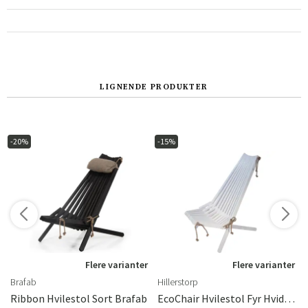
Norge
Suomi
LIGNENDE PRODUKTER
-20%
-15%
r
Flere varianter
Flere varianter
Brafab
Hillerstorp
Ribbon Hvilestol Sort Brafab
EcoChair Hvilestol Fyr Hvidolieret