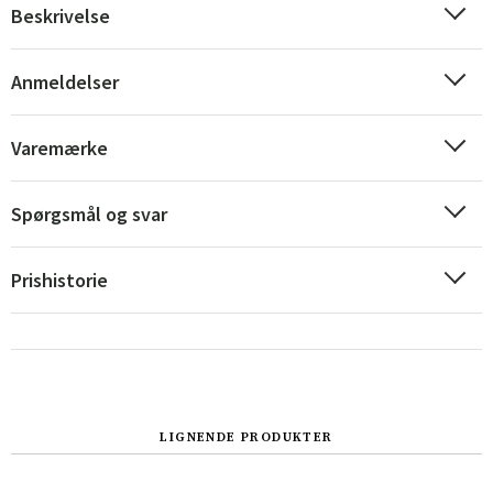
Beskrivelse
Anmeldelser
Varemærke
Spørgsmål og svar
Prishistorie
Sverige
Danmark
Norge
Suomi
LIGNENDE PRODUKTER