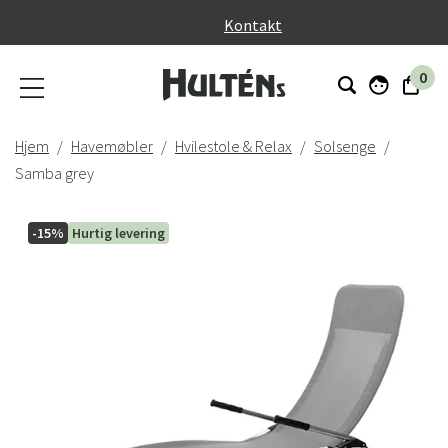
}
Kontakt
0
Hjem
Havemøbler
Hvilestole & Relax
Solsenge
Samba grey
-15%
Hurtig levering