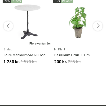
-20%
På lager
-15%
På lager
r
Flere varianter
Brafab
Mr Plant
Loire Marmorbord 60 Hvid
Basilikum Grøn 38 Cm
1 256 kr.
1 570 kr.
200 kr.
235 kr.