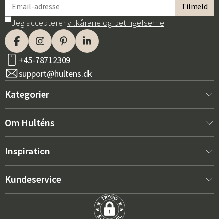
Jeg accepterer
vilkårene og betingelserne
+45-78712309
support@hultens.dk
Kategorier
Nyt hos os
Om Hulténs
Møbler
Om Hulténs
Inspiration
Indretning
Hulténs butik
Bestsellere
Kundeservice
Havemøbler
Salgsafdeling
Havemøbeltrends 2026
Kontakt os
Have
Holdbarhed