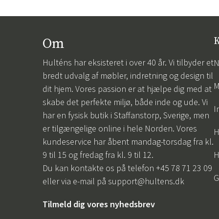
Om
K
Hulténs har eksisteret i over 40 år. Vi tilbyder et
N
bredt udvalg af møbler, indretning og design til
M
dit hjem. Vores passion er at hjælpe dig med at
skabe det perfekte miljø, både inde og ude. Vi
I
har en fysisk butik i Staffanstorp, Sverige, men
er tilgængelige online i hele Norden. Vores
H
kundeservice har åbent mandag-torsdag fra kl.
9 til 15 og fredag fra kl. 9 til 12.
H
Du kan kontakte os på telefon +45 78 71 23 09
G
eller via e-mail på
support@hultens.dk
Tilmeld dig vores nyhedsbrev