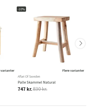
-10%
-10%
 varianter
Flere varianter
Affari Of Sweden
Affari Of Swe
Palle Skammel Natural
MILAN Skam
747 kr.
830 kr.
1 305 kr.