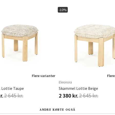
-10%
Sverige
Danmark
Norge
Suomi
Flere varianter
Flere
Eleonora
Lottie Taupe
Skammel Lottie Beige
r.
2 645 kr.
2 380 kr.
2 645 kr.
ANDRE KØBTE OGSÅ