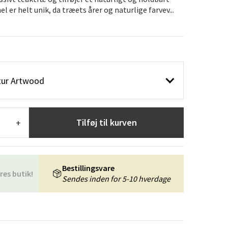
æpper
Haveredskaber
Entrémøbler
l er helt unik, da træets årer og naturlige farvev...
indretning
tur Artwood
Tilføj til kurven
+
Bestillingsvare
res butik!
Sendes inden for 5-10 hverdage