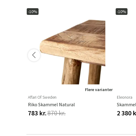
-10%
-10%
ere varianter
Flere varianter
Affari Of Sweden
Eleonora
Riko Skammel Natural
Skammel 
783 kr.
870 kr.
2 380 k