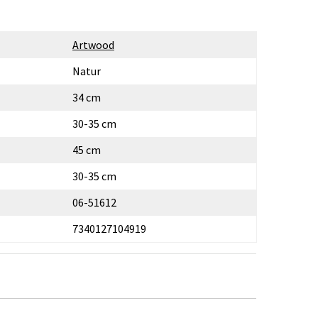
Artwood
Natur
34 cm
30-35 cm
45 cm
30-35 cm
06-51612
7340127104919