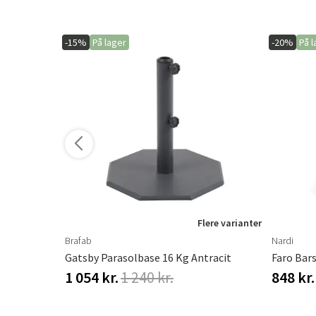
-15%
På lager
-20%
På l
ere varianter
Flere varianter
Brafab
Nardi
Gatsby Parasolbase 16 Kg Antracit
Faro Bars
1 054 kr.
1 240 kr.
848 kr.