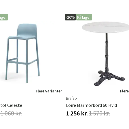
ager
-20%
På lager
Flere varianter
Flere
Brafab
tol Celeste
Loire Marmorbord 60 Hvid
1 060 kr.
1 256 kr.
1 570 kr.