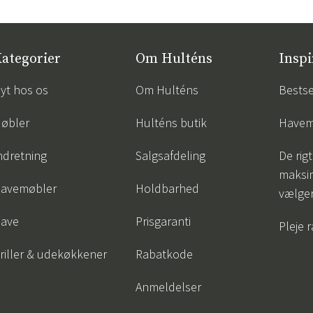
ategorier
Om Hulténs
Inspi
yt hos os
Om Hulténs
Bestse
øbler
Hulténs butik
Havem
ndretning
Salgsafdeling
De rigt
maksi
avemøbler
Holdbarhed
vælge
ave
Prisgaranti
Pleje 
riller & udekøkkener
Rabatkode
Anmeldelser