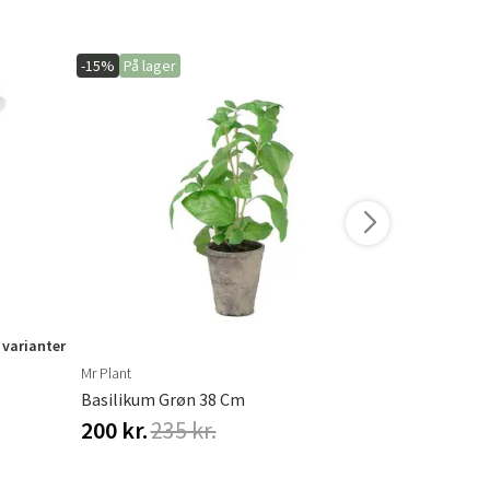
-15%
På lager
-20%
På lage
 varianter
Mr Plant
Hillerstorp
Basilikum Grøn 38 Cm
Hængekøjet
200 kr.
235 kr.
548 kr.
68