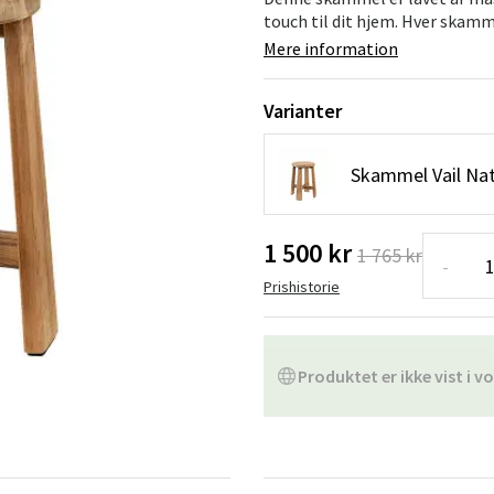
ofa
Hængestole
Badeværelsest
touch til dit hjem. Hver skamme
Mere information
Produkter til vedligeholdelse
Småopbevaring
Badeværelses
Varianter
Skammel Vail Na
1 500 kr
1 765 kr
-
Prishistorie
Produktet er ikke vist i vo