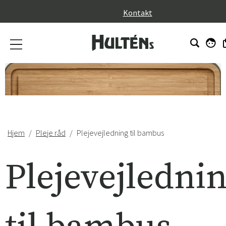
}
Kontakt
Hjem
Pleje råd
Plejevejledning til bambus
Plejevejledni