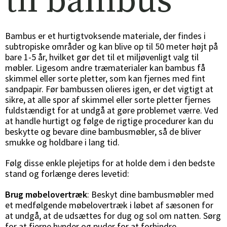
til bambus
Bambus er et hurtigtvoksende materiale, der findes i
subtropiske områder og kan blive op til 50 meter højt på
bare 1-5 år, hvilket gør det til et miljøvenligt valg til
møbler. Ligesom andre træmaterialer kan bambus få
skimmel eller sorte pletter, som kan fjernes med fint
sandpapir. Før bambussen olieres igen, er det vigtigt at
sikre, at alle spor af skimmel eller sorte pletter fjernes
fuldstændigt for at undgå at gøre problemet værre. Ved
at handle hurtigt og følge de rigtige procedurer kan du
beskytte og bevare dine bambusmøbler, så de bliver
smukke og holdbare i lang tid.
Følg disse enkle plejetips for at holde dem i den bedste
stand og forlænge deres levetid:
Brug møbelovertræk
: Beskyt dine bambusmøbler med
et medfølgende møbelovertræk i løbet af sæsonen for
at undgå, at de udsættes for dug og sol om natten. Sørg
for at fjerne hynder og puder for at forhindre