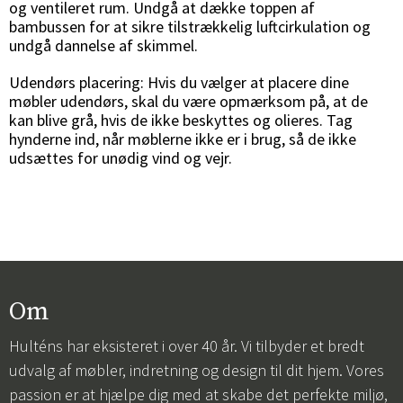
og ventileret rum. Undgå at dække toppen af
bambussen for at sikre tilstrækkelig luftcirkulation og
undgå dannelse af skimmel.
Sverige
Danmark
Udendørs placering: Hvis du vælger at placere dine
Norge
Suomi
møbler udendørs, skal du være opmærksom på, at de
kan blive grå, hvis de ikke beskyttes og olieres. Tag
hynderne ind, når møblerne ikke er i brug, så de ikke
udsættes for unødig vind og vejr.
Om
Hulténs har eksisteret i over 40 år. Vi tilbyder et bredt
udvalg af møbler, indretning og design til dit hjem. Vores
passion er at hjælpe dig med at skabe det perfekte miljø,