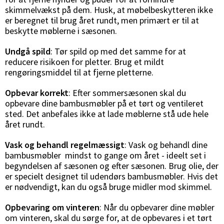
skimmelvækst på dem. Husk, at møbelbeskytteren ikke
er beregnet til brug året rundt, men primært er til at
beskytte møblerne i sæsonen.
Undgå spild
: Tør spild op med det samme for at
reducere risikoen for pletter. Brug et mildt
rengøringsmiddel til at fjerne pletterne.
Opbevar korrekt
: Efter sommersæsonen skal du
opbevare dine bambusmøbler på et tørt og ventileret
sted. Det anbefales ikke at lade møblerne stå ude hele
året rundt.
Vask og behandl regelmæssigt
: Vask og behandl dine
bambusmøbler mindst to gange om året - ideelt set i
begyndelsen af sæsonen og efter sæsonen. Brug olie, der
er specielt designet til udendørs bambusmøbler. Hvis det
er nødvendigt, kan du også bruge midler mod skimmel.
Opbevaring om vinteren
: Når du opbevarer dine møbler
om vinteren, skal du sørge for, at de opbevares i et tørt