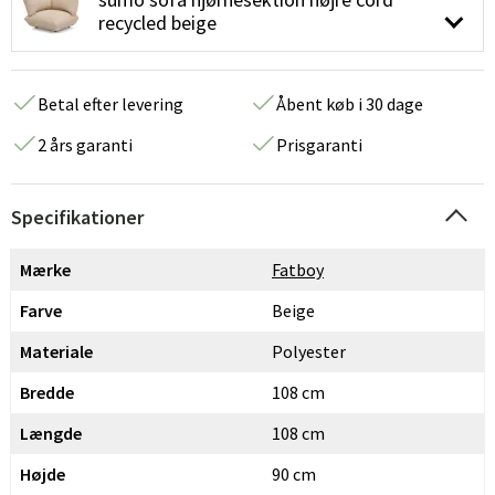
recycled beige
Betal efter levering
Åbent køb i 30 dage
2 års garanti
Prisgaranti
Specifikationer
Mærke
Fatboy
Farve
Beige
Materiale
Polyester
Bredde
108 cm
Længde
108 cm
Højde
90 cm