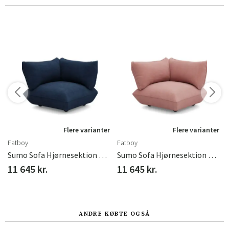
r
Flere varianter
Flere varianter
Fatboy
Fatboy
ycled Leaf Green
Sumo Sofa Hjørnesektion Højre Cord Recycled Deep Blue
Sumo Sofa Hjørnesektion Højre Cord Recycled Soft Pink
11 645 kr.
11 645 kr.
ANDRE KØBTE OGSÅ