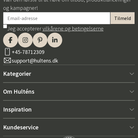
og kampagner!
Jeg accepterer
vilkårene og betingelserne
+45-78712309
support@hultens.dk
Kategorier
Nyt hos os
Om Hulténs
Møbler
Om Hulténs
Inspiration
Indretning
Hulténs butik
Bestsellere
Kundeservice
Havemøbler
Salgsafdeling