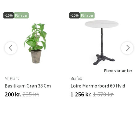
-15%
På lager
-20%
På lager
r
Flere varianter
Mr Plant
Brafab
Basilikum Grøn 38 Cm
Loire Marmorbord 60 Hvid
200 kr.
235 kr.
1 256 kr.
1 570 kr.