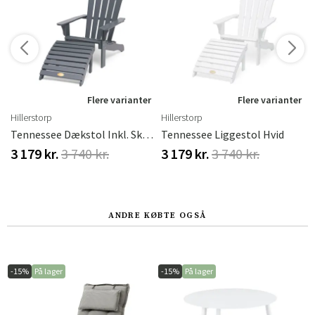
Flere varianter
Flere varianter
Hillerstorp
Hillerstorp
Tennessee Dækstol Inkl. Skammel I Grå Fyrretræ
Tennessee Liggestol Hvid
3 179 kr.
3 740 kr.
3 179 kr.
3 740 kr.
ANDRE KØBTE OGSÅ
-15%
På lager
-15%
På lager