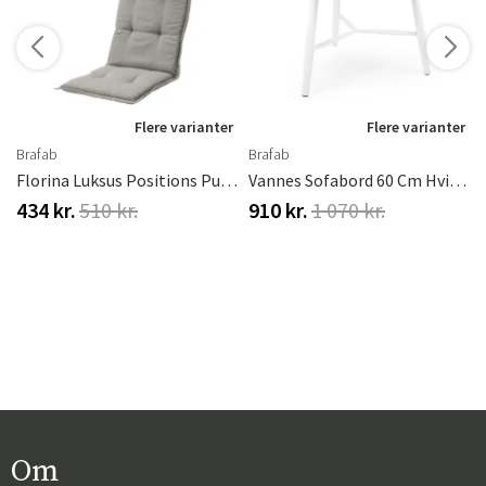
r
Flere varianter
Flere varianter
Brafab
Brafab
 Taupe
Florina Luksus Positions Pude #871 Grå
Vannes Sofabord 60 Cm Hvid Brafab
434 kr.
510 kr.
910 kr.
1 070 kr.
Om