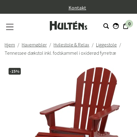
}
Kontakt
0
Hjem
Havemøbler
Hvilestole & Relax
Liggestole
Tennessee dækstol inkl. fodskammel i oxiderød fyrretræ
-15%