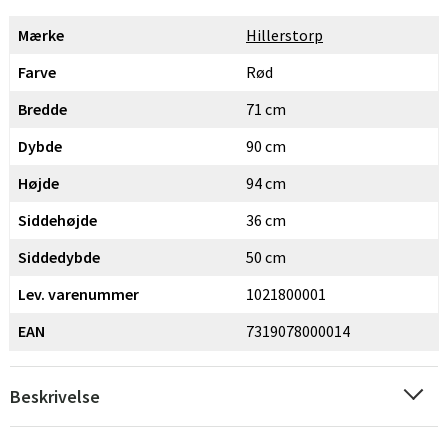
Mærke
Hillerstorp
Farve
Rød
Bredde
71 cm
Dybde
90 cm
Højde
94 cm
Siddehøjde
36 cm
Siddedybde
50 cm
Lev. varenummer
1021800001
Sverige
Danmark
EAN
7319078000014
Norge
Suomi
Beskrivelse