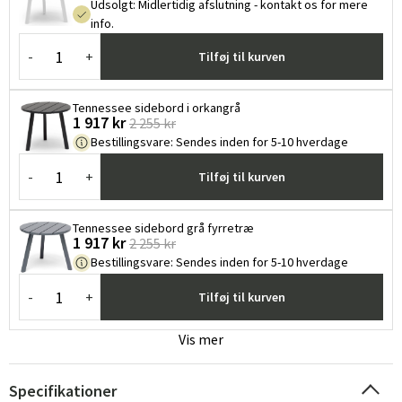
Udsolgt
:
Midlertidig afslutning - kontakt os for mere
info.
-
+
Tilføj til kurven
Tennessee sidebord i orkangrå
1 917 kr
2 255 kr
Bestillingsvare
:
Sendes inden for 5-10 hverdage
-
+
Tilføj til kurven
Tennessee sidebord grå fyrretræ
1 917 kr
2 255 kr
Bestillingsvare
:
Sendes inden for 5-10 hverdage
-
+
Tilføj til kurven
Vis mer
Specifikationer