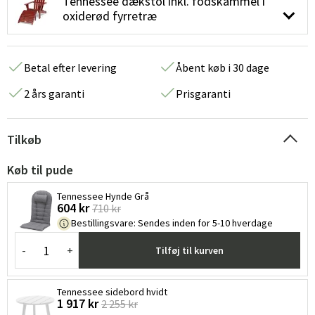
Tennessee dækstol inkl. fodskammel i
oxiderød fyrretræ
Betal efter levering
Åbent køb i 30 dage
2 års garanti
Prisgaranti
Tilkøb
Køb til pude
Tennessee Hynde Grå
604 kr
710 kr
Bestillingsvare
:
Sendes inden for 5-10 hverdage
-
+
Tilføj til kurven
Tennessee sidebord hvidt
1 917 kr
2 255 kr