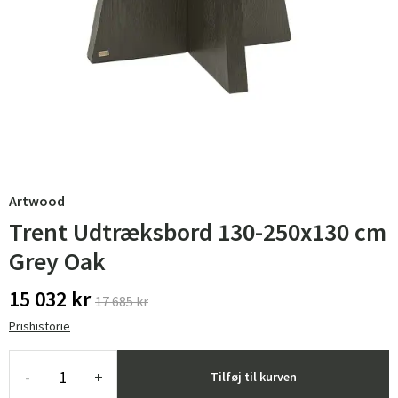
Artwood
Trent Udtræksbord 130-250x130 cm
Grey Oak
15 032 kr
17 685 kr
Prishistorie
-
+
Tilføj til kurven