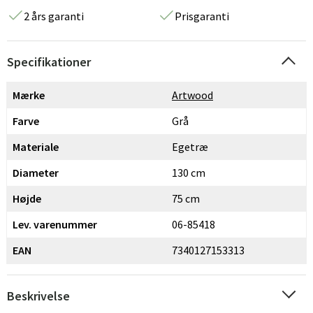
2 års garanti
Prisgaranti
Specifikationer
Mærke
Artwood
Farve
Grå
Materiale
Egetræ
Diameter
130 cm
Højde
75 cm
Lev. varenummer
06-85418
EAN
7340127153313
Beskrivelse