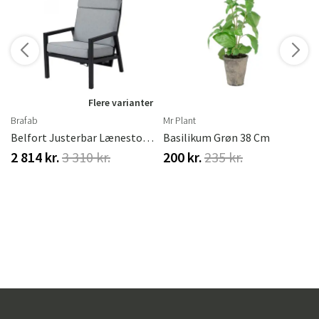
r
Flere varianter
Brafab
Mr Plant
Belfort Justerbar Lænestol Høj Sort Brafab
Basilikum Grøn 38 Cm
2 814 kr.
3 310 kr.
200 kr.
235 kr.