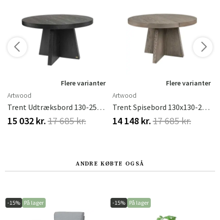
Flere varianter
Flere varianter
Artwood
Artwood
65/220x100 Cm
Trent Udtræksbord 130-250x130 Cm Sort
Trent Spisebord 130x130-250 Cm Antikgrå
15 032 kr.
17 685 kr.
14 148 kr.
17 685 kr.
ANDRE KØBTE OGSÅ
-15%
På lager
-15%
På lager