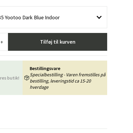
æpper
Haveredskaber
Entrémøbler
35 Yootoo Dark Blue Indoor
indretning
Tilføj til kurven
+
Bestillingsvare
Specialbestilling - Varen fremstilles på
res butik!
bestilling, leveringstid ca 15-20
hverdage