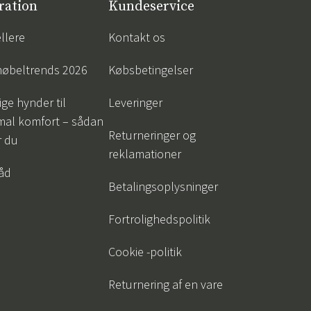
ration
Kundeservice
llere
Kontakt os
øbeltrends 2026
Købsbetingelser
ige hynder til
Leveringer
mal komfort – sådan
Returneringer og
r du
reklamationer
råd
Betalingsoplysninger
Fortrolighedspolitik
Cookie -politik
Returnering af en vare