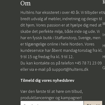
Om
K
Hulténs har eksisteret i over 40 år. Vi tilbyder et
N
bredt udvalg af møbler, indretning og design til
M
dit hjem. Vores passion er at hjælpe dig med at
skabe det perfekte miljø, både inde og ude. Vi
I
har en fysisk butik i Staffanstorp, Sverige, men
er tilgængelige online i hele Norden. Vores
H
kundeservice har åbent mandag-torsdag fra kl.
9 til 15 og fredag fra kl. 9 til 12.
H
Du kan kontakte os på telefon +45 78 71 23 09
G
eller via e-mail på
support@hultens.dk
Tilmeld dig vores nyhedsbrev
Vær den første til at høre om tilbud,
produktlanceringer og kampagner!