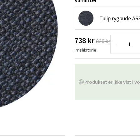
Varianter
ofa
Hængestole
Badeværelsest
Tulip rygpude A6
Produkter til vedligeholdelse
Småopbevaring
Badeværelses
738 kr
820 kr
-
Prishistorie
Produktet er ikke vist i vo