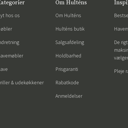
ategorier
Om Hulténs
Inspi
yt hos os
Om Hulténs
Bestse
øbler
Hulténs butik
Havem
ndretning
Salgsafdeling
De rigt
maksi
avemøbler
Holdbarhed
vælge
ave
Prisgaranti
Pleje 
riller & udekøkkener
Rabatkode
Anmeldelser