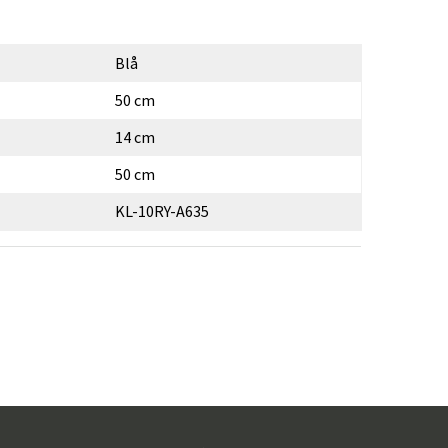
Blå
50 cm
14 cm
50 cm
KL-10RY-A635