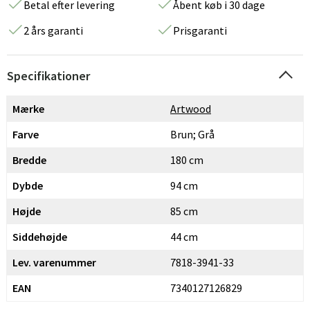
Betal efter levering
Åbent køb i 30 dage
2 års garanti
Prisgaranti
Specifikationer
Mærke
Artwood
Farve
Brun; Grå
Bredde
180 cm
Dybde
94 cm
Højde
85 cm
Siddehøjde
44 cm
Lev. varenummer
7818-3941-33
EAN
7340127126829
Sverige
Danmark