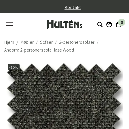
}
Kontakt
0
Hjem
Møbler
Sofaer
2-personers sofaer
Andorra 2-personers sofa Haze Wood
-15%