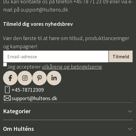
Du kan kontakte os på telefon +45 78 71 23 09 eller via e-
mail på
support@hultens.dk
Tilmeld dig vores nyhedsbrev
Vær den første til at høre om tilbud, produktlanceringer
og kampagner!
Jeg accepterer
vilkårene og betingelserne
+45-78712309
support@hultens.dk
Kategorier
Nyt hos os
Om Hulténs