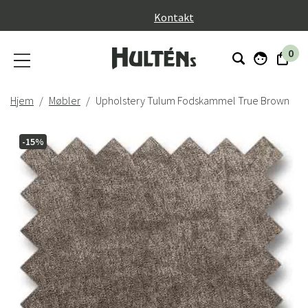
}
Kontakt
0
Hjem
Møbler
Upholstery Tulum Fodskammel True Brown
-15%