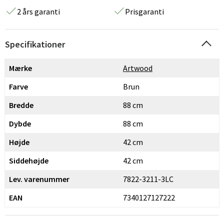
2 års garanti
Prisgaranti
Specifikationer
Mærke
Artwood
Farve
Brun
Bredde
88 cm
Dybde
88 cm
Højde
42 cm
Siddehøjde
42 cm
Lev. varenummer
7822-3211-3LC
EAN
7340127127222
Sverige
Danmark