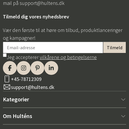
mail på
support@hultens.dk
Tilmeld dig vores nyhedsbrev
Vær den første til at høre om tilbud, produktlanceringer
og kampagner!
Jeg accepterer
vilkårene og betingelserne
+45-78712309
support@hultens.dk
Kategorier
Nyt hos os
Om Hulténs
Møbler