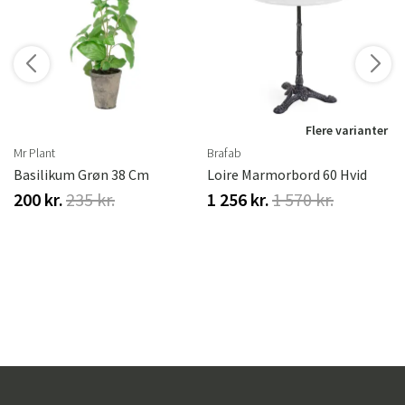
r
Flere varianter
Mr Plant
Brafab
Basilikum Grøn 38 Cm
Loire Marmorbord 60 Hvid
200 kr.
235 kr.
1 256 kr.
1 570 kr.