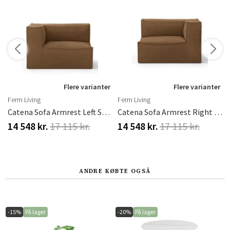
r
Flere varianter
Flere varianter
Ferm Living
Ferm Living
Catena Sofa Armrest Left S400 - Hot Madison - Smoked Chocolate
Catena Sofa Armrest Right S401 - Hot Madison - Sugar Kelp
14 548 kr.
17 115 kr.
14 548 kr.
17 115 kr.
ANDRE KØBTE OGSÅ
-15%
På lager
-20%
På lager