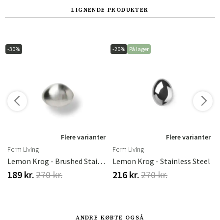
LIGNENDE PRODUKTER
-30%
-20%
På lager
r
Flere varianter
Flere varianter
Ferm Living
Ferm Living
Lemon Krog - Brushed Stainless Steel
Lemon Krog - Stainless Steel
189 kr.
270 kr.
216 kr.
270 kr.
ANDRE KØBTE OGSÅ