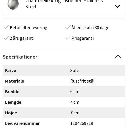
Chanterelle krog - Brushed Stainless
Steel
Betal efter levering
Åbent køb i 30 dage
2 års garanti
Prisgaranti
Specifikationer
Farve
Sølv
Materiale
Rustfrit stål
Bredde
6 cm
Længde
4 cm
Højde
7 cm
Lev. varenummer
1104269719