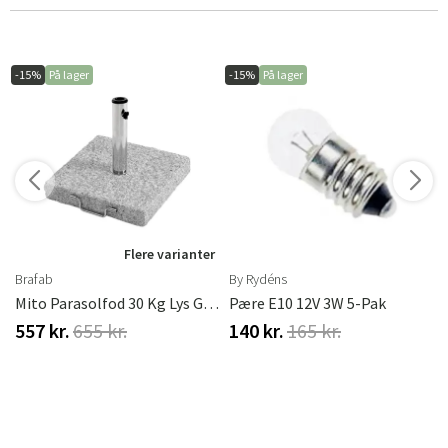
-15%
På lager
-15%
På lager
r
Flere varianter
Brafab
By Rydéns
Mito Parasolfod 30 Kg Lys Granit Brafab
Pære E10 12V 3W 5-Pak
557 kr.
655 kr.
140 kr.
165 kr.