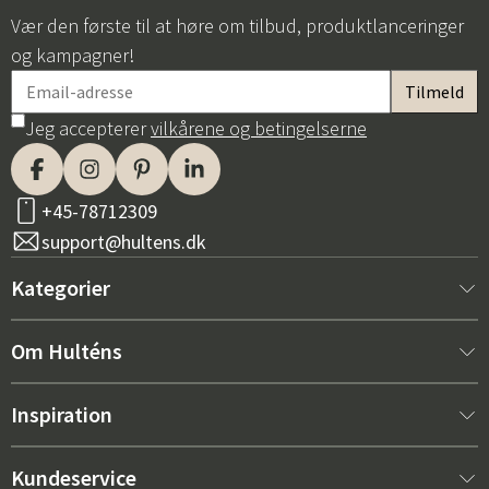
Vær den første til at høre om tilbud, produktlanceringer
og kampagner!
Jeg accepterer
vilkårene og betingelserne
+45-78712309
support@hultens.dk
Kategorier
Nyt hos os
Om Hulténs
Møbler
Om Hulténs
Inspiration
Indretning
Hulténs butik
Bestsellere
Kundeservice