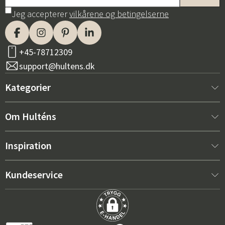
Jeg accepterer
vilkårene og betingelserne
+45-78712309
support@hultens.dk
Kategorier
Nyt hos os
Om Hulténs
Møbler
Om Hulténs
Inspiration
Indretning
Hulténs butik
Bestsellere
Kundeservice
Havemøbler
Salgsafdeling
Havemøbeltrends 2026
Kontakt os
Have
Holdbarhed
De rigtige hynder til maksimal komfort – sådan vælger du
Købsbetingelser