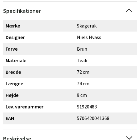
Specifikationer
Mærke
Skagerak
Designer
Niels Hvass
Farve
Brun
Materiale
Teak
Bredde
72 cm
Længde
74 cm
Højde
9 cm
Lev. varenummer
S1920483
EAN
5706420041368
Beskrivelse