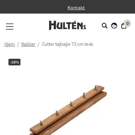
}
Kontakt
0
Hjem
Møbler
Cutter tøjbøjle 72 cm teak
-10%