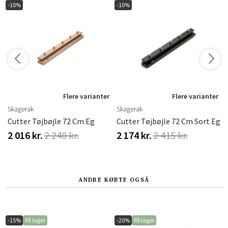
-10%
-10%
r
Flere varianter
Flere varianter
Skagerak
Skagerak
r Røget Eg
Cutter Tøjbøjle 72 Cm Eg
Cutter Tøjbøjle 72 Cm Sort Eg
2 016 kr.
2 240 kr.
2 174 kr.
2 415 kr.
ANDRE KØBTE OGSÅ
-15%
På lager
-20%
På lager