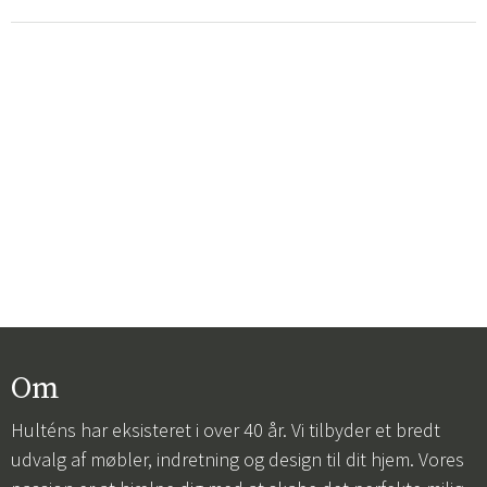
Om
Hulténs har eksisteret i over 40 år. Vi tilbyder et bredt
udvalg af møbler, indretning og design til dit hjem. Vores