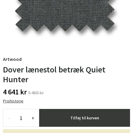
Artwood
Dover lænestol betræk Quiet
Hunter
4 641 kr
5 460 kr
Prishistorie
-
+
Tilføj til kurven