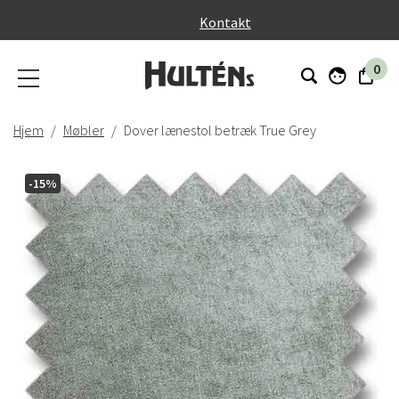
}
Kontakt
0
Hjem
Møbler
Dover lænestol betræk True Grey
-15%