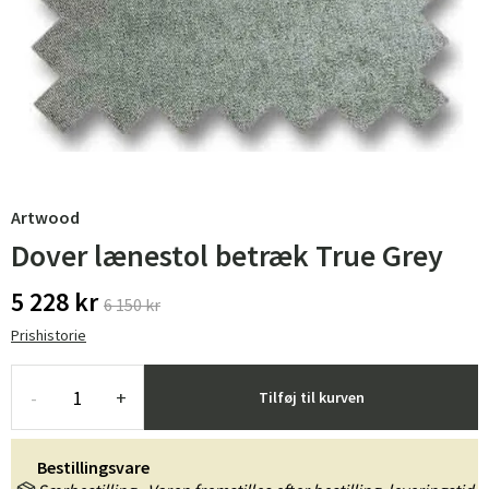
Artwood
Dover lænestol betræk True Grey
5 228 kr
6 150 kr
Prishistorie
-
+
Tilføj til kurven
Bestillingsvare