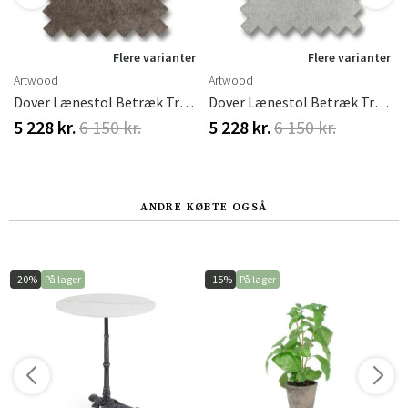
r
Flere varianter
Flere varianter
Artwood
Artwood
Dover Lænestol Betræk True Brown
Dover Lænestol Betræk True Nature
5 228 kr.
6 150 kr.
5 228 kr.
6 150 kr.
ANDRE KØBTE OGSÅ
-20%
På lager
-15%
På lager