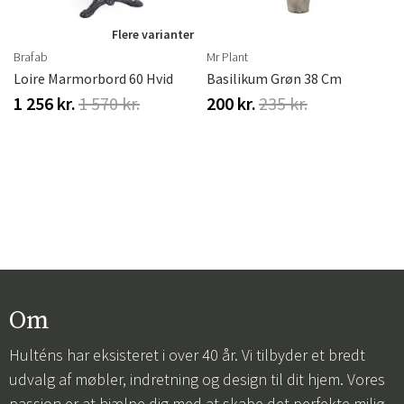
r
Flere varianter
Brafab
Mr Plant
Loire Marmorbord 60 Hvid
Basilikum Grøn 38 Cm
1 256 kr.
1 570 kr.
200 kr.
235 kr.
Om
Hulténs har eksisteret i over 40 år. Vi tilbyder et bredt
udvalg af møbler, indretning og design til dit hjem. Vores
passion er at hjælpe dig med at skabe det perfekte miljø,