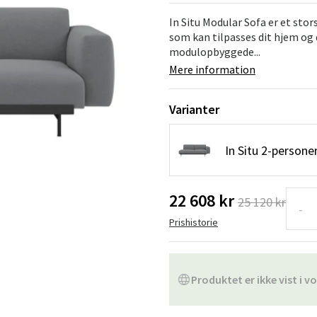
ofa
Hængestole
Badeværelsest
In Situ Modular Sofa er et sto
som kan tilpasses dit hjem og
Produkter til vedligeholdelse
Småopbevaring
Badeværelses
modulopbyggede...
Mere information
Varianter
In Situ 2-person
22 608 kr
25 120 kr
-
Prishistorie
Produktet er ikke vist i vo