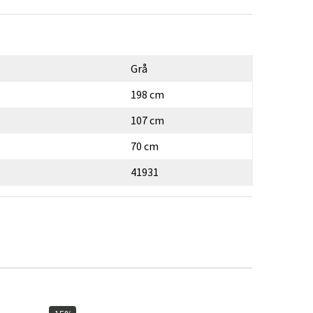
Grå
198 cm
107 cm
70 cm
41931