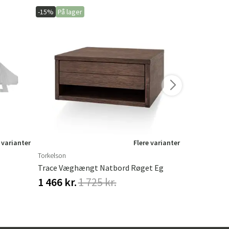
-15%
På lager
-20%
På lage
 varianter
Flere varianter
Torkelson
Hillerstorp
Trace Væghængt Natbord Røget Eg
Hængesofa 
1 466 kr.
1 725 kr.
548 kr.
68