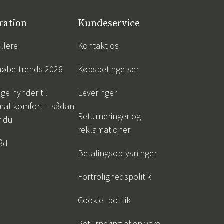
ration
Kundeservice
llere
Kontakt os
øbeltrends 2026
Købsbetingelser
ige hynder til
Leveringer
mal komfort – sådan
Returneringer og
r du
reklamationer
råd
Betalingsoplysninger
Fortrolighedspolitik
Cookie -politik
Returnering af en vare