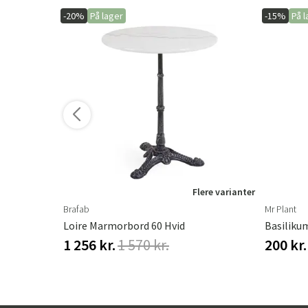
-20%
På lager
-15%
På l
ere varianter
Flere varianter
Brafab
Mr Plant
Loire Marmorbord 60 Hvid
Basiliku
1 256 kr.
1 570 kr.
200 kr.