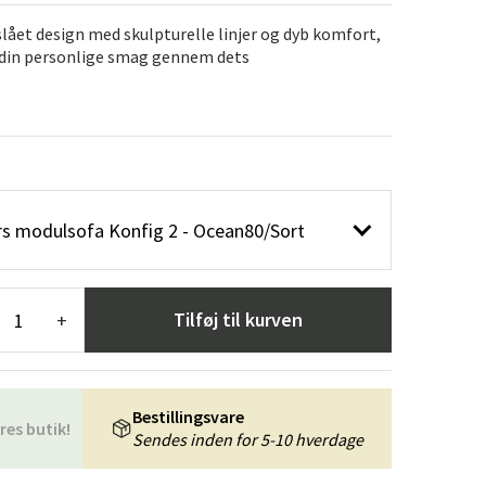
æpper
Haveredskaber
Entrémøbler
rslået design med skulpturelle linjer og dyb komfort,
 din personlige smag gennem dets
indretning
ers modulsofa Konfig 2 - Ocean80/Sort
Tilføj til kurven
+
Bestillingsvare
res butik!
Sendes inden for 5-10 hverdage