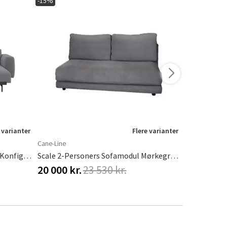
-15%
-10%
 varianter
Flere varianter
Cane-Line
Muuto
In Situ 2-Personers Modulsofa - Konfig 7 - Ocean80/Sort
Scale 2-Personers Sofamodul Mørkegrå Ambience
20 000 kr.
23 530 kr.
27 630 kr