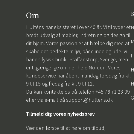
Om
K
Hulténs har eksisteret i over 40 år. Vi tilbyder et
N
bredt udvalg af møbler, indretning og design til
M
dit hjem. Vores passion er at hjælpe dig med at
skabe det perfekte miljø, både inde og ude. Vi
I
har en fysisk butik i Staffanstorp, Sverige, men
er tilgængelige online i hele Norden. Vores
H
kundeservice har åbent mandag-torsdag fra kl.
9 til 15 og fredag fra kl. 9 til 12.
H
Du kan kontakte os på telefon +45 78 71 23 09
G
eller via e-mail på
support@hultens.dk
Tilmeld dig vores nyhedsbrev
Vær den første til at høre om tilbud,