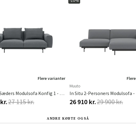
-10%
Sverige
Danmark
Norge
Suomi
Flere varianter
Flere
Muuto
In Situ 2-Sæders Modulsofa Konfig 1 - Ocean80/Sort
kr.
27 115 kr.
26 910 kr.
29 900 kr.
ANDRE KØBTE OGSÅ