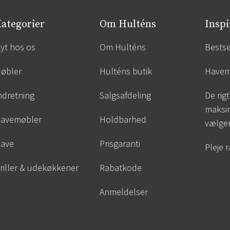
ategorier
Om Hulténs
Inspi
yt hos os
Om Hulténs
Bestse
øbler
Hulténs butik
Havem
ndretning
Salgsafdeling
De rigt
maksi
avemøbler
Holdbarhed
vælge
ave
Prisgaranti
Pleje 
riller & udekøkkener
Rabatkode
Anmeldelser