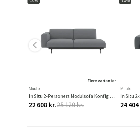
-10%
-10%
ere varianter
Flere varianter
Muuto
Muuto
In Situ 2-Personers Modulsofa Konfig 3 - Ecriture240/Sort
In Situ 2-Personers Modulsofa Konfig 3 - Ocean80/Sort
22 608 kr.
25 120 kr.
24 404 