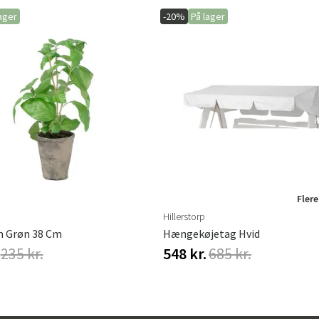
ager
-20%
På lager
Flere
Hillerstorp
m Grøn 38 Cm
Hængekøjetag Hvid
235 kr.
548 kr.
685 kr.