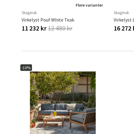
Flere varianter
Skagerak
Skagerak
Virkelyst Pouf White Teak
11 232 kr
12 480 kr
16 272
-10%