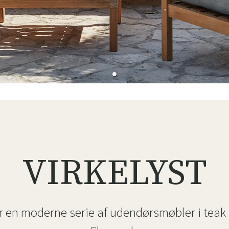
ofa
Hængestole
Badeværelsest
Produkter til vedligeholdelse
Småopbevaring
Badeværelses
VIRKELYST
er en moderne serie af udendørsmøbler i teak