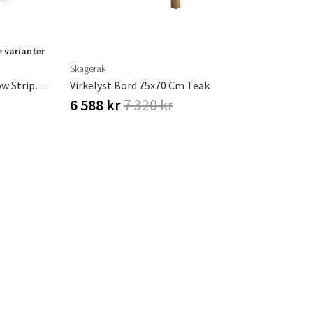
e varianter
Skagerak
Virkelyst 3-Seater Golden Yellow Stripe Teak
Virkelyst Bord 75x70 Cm Teak
6 588 kr
7 320 kr