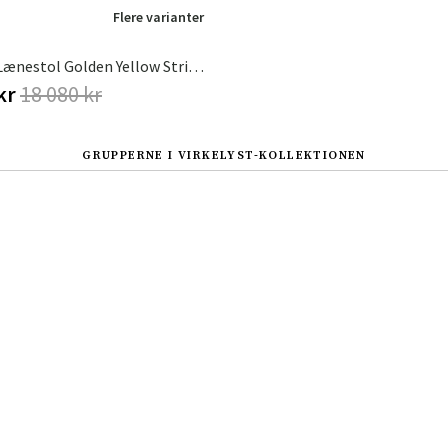
Flere varianter
Virkelyst Lænestol Golden Yellow Stripe Teak
 kr
18 080 kr
GRUPPERNE I VIRKELYST-KOLLEKTIONEN
Sverige
Danmark
Norge
Suomi