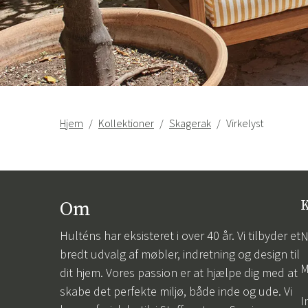
Hjem
Kollektioner
Skagerak
Virkelyst
Om
K
Hulténs har eksisteret i over 40 år. Vi tilbyder et
N
bredt udvalg af møbler, indretning og design til
M
dit hjem. Vores passion er at hjælpe dig med at
skabe det perfekte miljø, både inde og ude. Vi
I