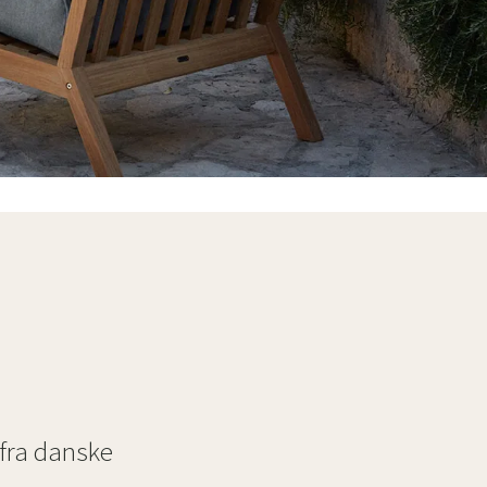
æpper
Haveredskaber
Entrémøbler
indretning
 fra danske