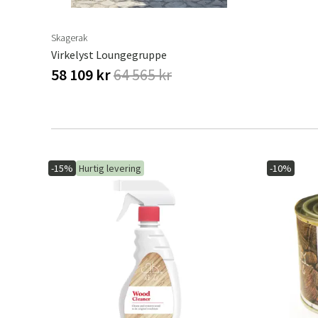
Skagerak
Virkelyst Loungegruppe
58 109 kr
64 565 kr
-15%
Hurtig levering
-10%