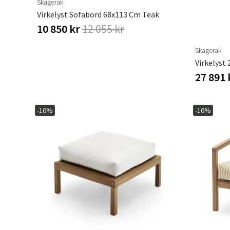
Skagerak
Virkelyst Sofabord 68x113 Cm Teak
10 850 kr
12 055 kr
Skagerak
Virkelyst 
27 891
-10%
-10%