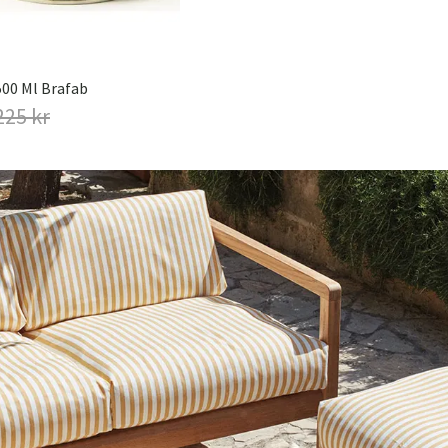
500 Ml Brafab
225 kr