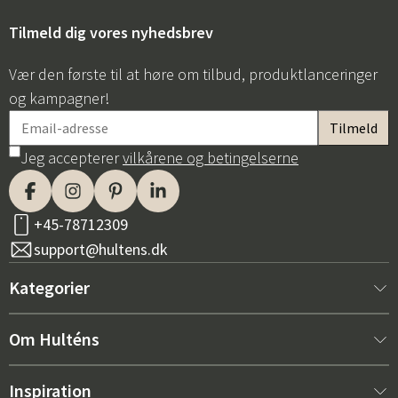
Tilmeld dig vores nyhedsbrev
Vær den første til at høre om tilbud, produktlanceringer
og kampagner!
Jeg accepterer
vilkårene og betingelserne
+45-78712309
support@hultens.dk
Kategorier
Nyt hos os
Om Hulténs
Møbler
Om Hulténs
Inspiration