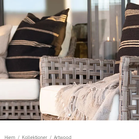
Sverige
Danmark
Norge
Suomi
Hjem
Kollektioner
Artwood