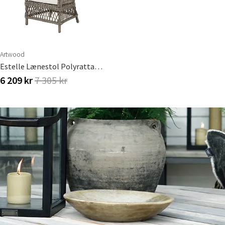
Artwood
Estelle Lænestol Polyrattan Artwood
6 209 kr
7 305 kr
Sverige
Danmark
Norge
Suomi