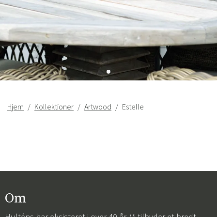
Hjem
Kollektioner
Artwood
Estelle
Om
Hulténs har eksisteret i over 40 år. Vi tilbyder et bredt