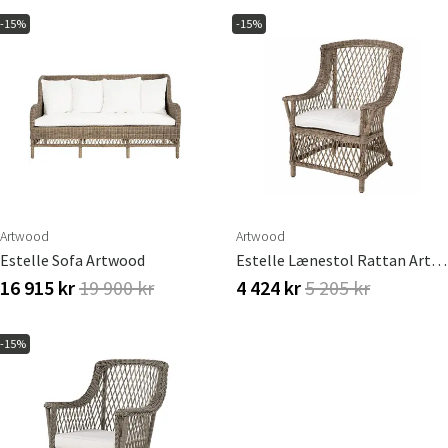
-15%
-15%
Artwood
Artwood
Estelle Sofa Artwood
Estelle Lænestol Rattan Artwood
16 915 kr
19 900 kr
4 424 kr
5 205 kr
-15%