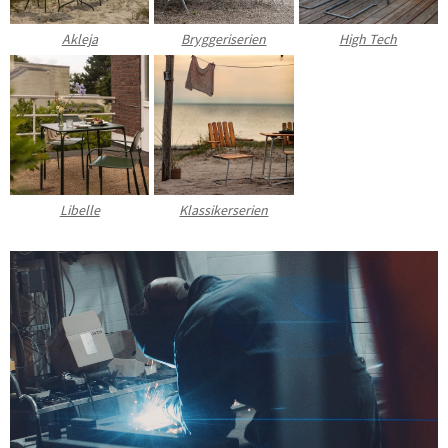
Akleja
Bryggeriserien
High Tech
Libelle
Klassikerserien