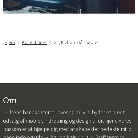
Sverige
Danmark
Norge
Suomi
Hjem
Kollektioner
Grythyttan Stålmøbler
Om
Hulténs har eksisteret i over 40 år. Vi tilbyder et bredt
udvalg af møbler, indretning og design til dit hjem. Vores
passion er at hjælpe dig med at skabe det perfekte miljø,
både inde og ude. Vi har en fysisk butik i Staffanstorp,