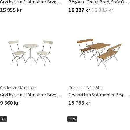
Grythyttan Stålmöbler Bryggerigruppe Bord, Sofa & 2 Stole Eg
Bryggeri Group Bord, Sofa Og 2 Stole Hvid
15 955 kr
16 337 kr
16 905 kr
Grythyttan Stålmöbler
Grythyttan Stålmöbler
Grythyttan Stålmöbler Bryggeri Cafésæt Hvid
Grythyttan Stålmöbler Bryggerigruppe Bord & 2 Sofaer Eg
9 560 kr
15 795 kr
-3%
-10%