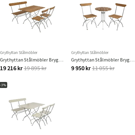
Grythyttan Stålmöbler
Grythyttan Stålmöbler
Grythyttan Stålmöbler Bryggerigruppe Bord, Sofa & 2 Stole Teak
Grythyttan Stålmöbler Bryggeri Cafésæt Teak
19 216 kr
19 895 kr
9 950 kr
11 055 kr
Sverige
Danmark
Norge
Suomi
-3%