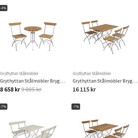
-4%
Grythyttan Stålmöbler
Grythyttan Stålmöbler
Grythyttan Stålmöbler Bryggeri Cafésæt Eg
Grythyttan Stålmöbler Bryggerigruppe Bord & 4 Stole Eg
8 658 kr
9 005 kr
16 115 kr
-7%
-7%