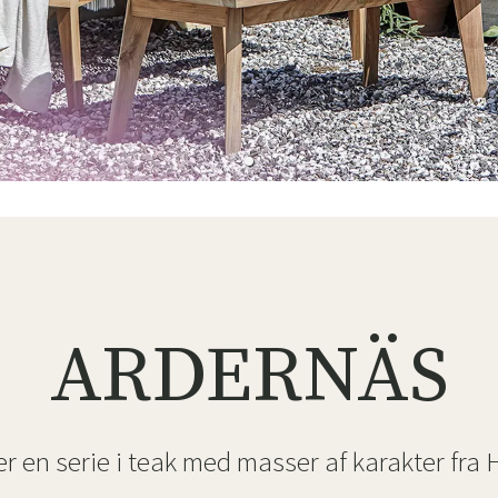
ofa
Hængestole
Badeværelsest
Produkter til vedligeholdelse
Småopbevaring
Badeværelses
ARDERNÄS
r en serie i teak med masser af karakter fra H