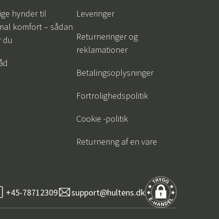
ige hynder til
Leveringer
mal komfort – sådan
Returneringer og
r du
reklamationer
råd
Betalingsoplysninger
Fortrolighedspolitik
Cookie -politik
Returnering af en vare
+45-78712309
support@hultens.dk