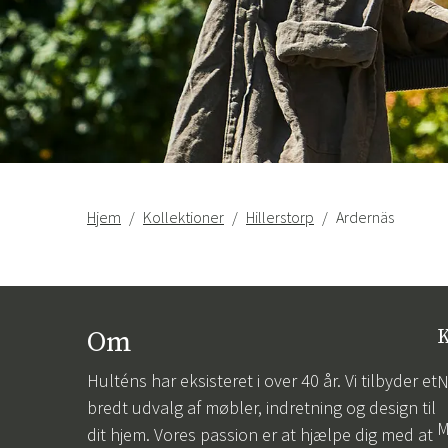
Hjem
Kollektioner
Hillerstorp
Ardernäs
Om
K
Hulténs har eksisteret i over 40 år. Vi tilbyder et
N
bredt udvalg af møbler, indretning og design til
M
dit hjem. Vores passion er at hjælpe dig med at