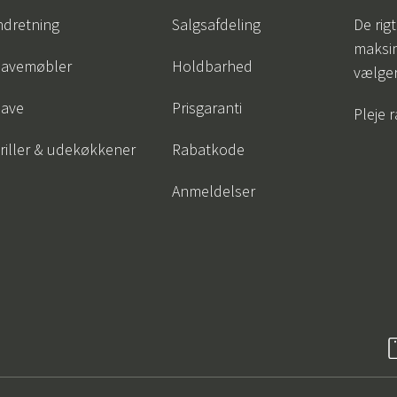
ndretning
Salgsafdeling
De rigt
maksi
avemøbler
Holdbarhed
vælge
ave
Prisgaranti
Pleje 
riller & udekøkkener
Rabatkode
Anmeldelser