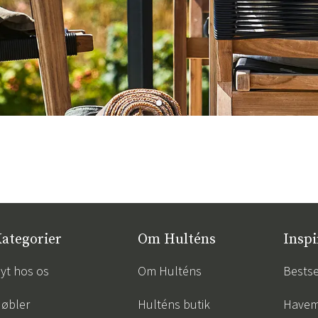
ategorier
Om Hulténs
Inspi
yt hos os
Om Hulténs
Bestse
øbler
Hulténs butik
Havem