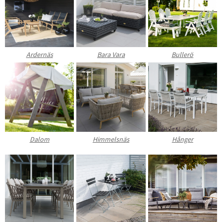
Ardernäs
Bara Vara
Bullerö
Dalom
Himmelsnäs
Hånger