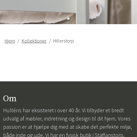
Hjem
Kollektioner
Hillerstorp
Om
Hulténs har eksisteret i over 40 år. Vi tilbyder et bredt
udvalg af møbler, indretning og design til dit hjem. Vores
passion er at hjælpe dig med at skabe det perfekte miljø,
både inde og ude. Vi har en fysisk butik i Staffanstorp,