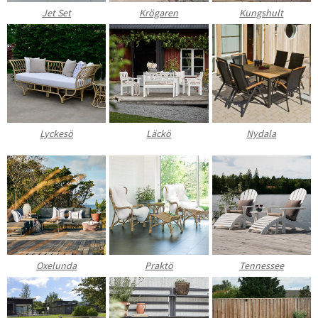
Jet Set
Krögaren
Kungshult
Lyckesö
Läckö
Nydala
Oxelunda
Praktö
Tennessee