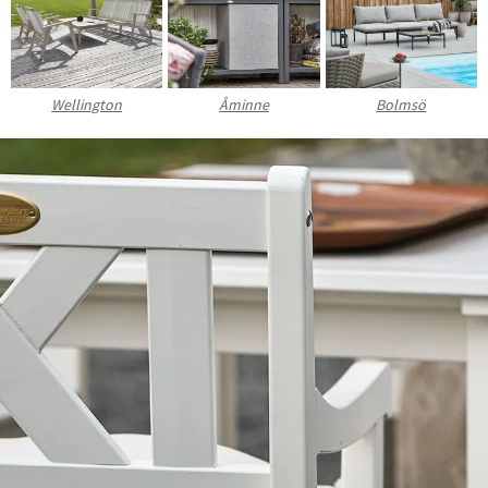
Sverige
Danmark
Norge
Suomi
Wellington
Åminne
Bolmsö