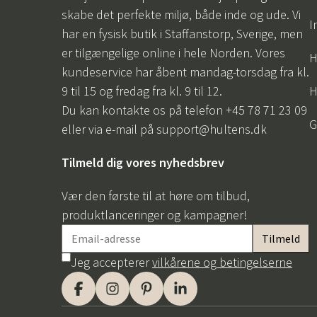
skabe det perfekte miljø, både inde og ude. Vi
I
har en fysisk butik i Staffanstorp, Sverige, men
er tilgængelige online i hele Norden. Vores
H
kundeservice har åbent mandag-torsdag fra kl.
9 til 15 og fredag fra kl. 9 til 12.
H
Du kan kontakte os på telefon +45 78 71 23 09
G
eller via e-mail på
support@hultens.dk
Tilmeld dig vores nyhedsbrev
Vær den første til at høre om tilbud,
produktlanceringer og kampagner!
Jeg accepterer
vilkårene og betingelserne