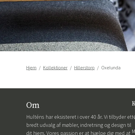
Hjem
Kollektioner
Hillerstorp
Oxelunda
Om
K
Hulténs har eksisteret i over 40 år. Vi tilbyder et
N
bredt udvalg af møbler, indretning og design til
M
dit hjem. Vores passion er at hjælpe dig med at