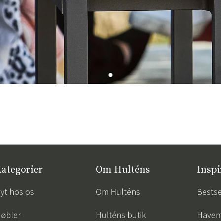
ategorier
Om Hulténs
Inspi
yt hos os
Om Hulténs
Bestse
øbler
Hulténs butik
Havem