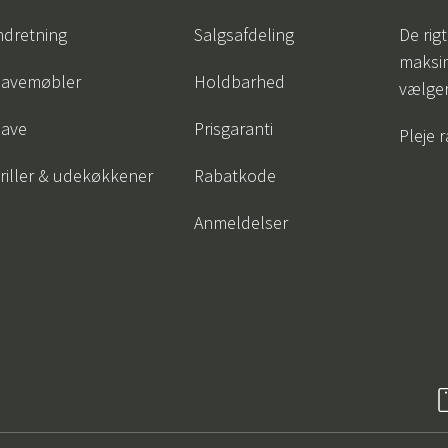
ndretning
Salgsafdeling
De rigt
maksi
avemøbler
Holdbarhed
vælge
ave
Prisgaranti
Pleje 
riller & udekøkkener
Rabatkode
Anmeldelser