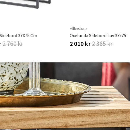
Hillerstorp
Sverige
Danmark
Sidebord 37X75 Cm
Oxelunda Sidebord Lav 37x75
Norge
Suomi
r
2 760 kr
2 010 kr
2 365 kr