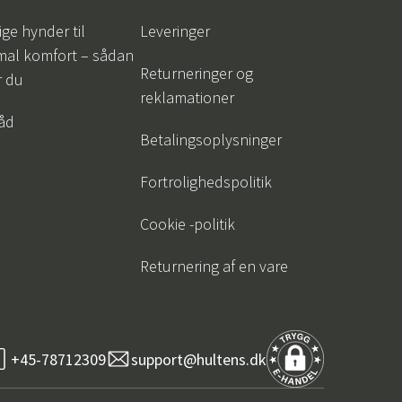
ige hynder til
Leveringer
mal komfort – sådan
Returneringer og
r du
reklamationer
råd
Betalingsoplysninger
Fortrolighedspolitik
Cookie -politik
Returnering af en vare
+45-78712309
support@hultens.dk