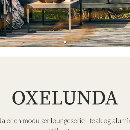
ofa
Hængestole
Badeværelsest
Produkter til vedligeholdelse
Småopbevaring
Badeværelses
OXELUNDA
a er en modulær loungeserie i teak og alumi