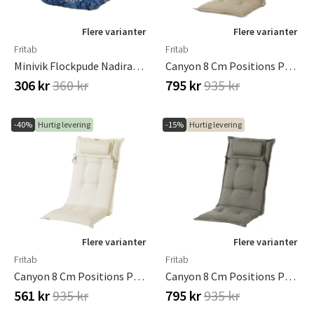
Flere varianter
Flere varianter
Fritab
Fritab
Minivik Flockpude Nadirablue
Canyon 8 Cm Positions Pude I Strukturdralon Beige
306 kr
360 kr
795 kr
935 kr
-40%
Hurtig levering
-15%
Hurtig levering
Flere varianter
Flere varianter
Fritab
Fritab
Canyon 8 Cm Positions Pude I Strukturdralon Offwhite
Canyon 8 Cm Positions Pude I Strukturdralon Taupe
561 kr
935 kr
795 kr
935 kr