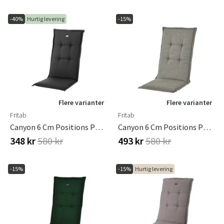
-40%
Hurtig levering
-15%
Flere varianter
Flere varianter
Fritab
Fritab
Canyon 6 Cm Positions Pude I Strukturdralon Sort
Canyon 6 Cm Positions Pude I Strukturdralon Taupe
348 kr
580 kr
493 kr
580 kr
-15%
-15%
Hurtig levering
Sverige
Danmark
Norge
Suomi