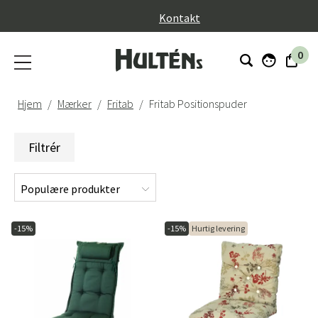
}
Kontakt
0
Hjem
Mærker
Fritab
Fritab Positionspuder
Filtrér
-15%
-15%
Hurtig levering