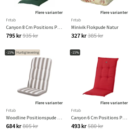
Flere varianter
Flere varianter
Fritab
Fritab
Canyon 8 Cm Positions Pude I Strukturdralon Grøn
Minivik Flokpude Natur
795 kr
935 kr
327 kr
385 kr
-15%
Hurtig levering
-15%
Flere varianter
Flere varianter
Fritab
Fritab
Woodline Positionspude Taupe/Hvid
Canyon 6 Cm Positions Pude I Strukturdralon Rød
684 kr
805 kr
493 kr
580 kr