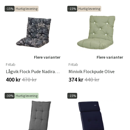
-15%
Hurtig levering
-15%
Hurtig levering
Flere varianter
Flere varianter
Fritab
Fritab
Lågvik Flock Pude Nadirablack
Minivik Flockpude Olive
400 kr
470 kr
374 kr
440 kr
-30%
Hurtig levering
-15%