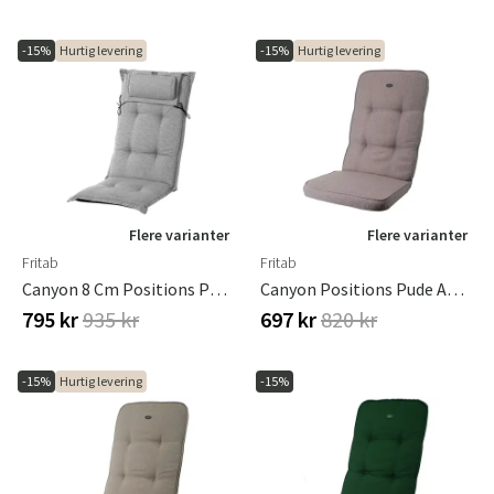
-15%
Hurtig levering
-15%
Hurtig levering
Flere varianter
Flere varianter
Fritab
Fritab
Canyon 8 Cm Positions Pude I Strukturdralon Titan
Canyon Positions Pude Antikrosa
795 kr
935 kr
697 kr
820 kr
-15%
Hurtig levering
-15%