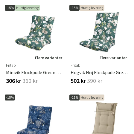
-15%
Hurtig levering
-15%
Hurtig levering
Flere varianter
Flere varianter
Fritab
Fritab
Minivik Flockpude Green Botanical
Högvik Høj Flockpude Green Botanical
306 kr
360 kr
502 kr
590 kr
-15%
-15%
Hurtig levering