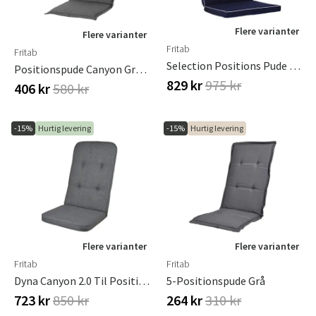
Flere varianter
Flere varianter
Fritab
Fritab
Selection Positions Pude 45 Marineblå
Positionspude Canyon Granitgrå Dralon
829 kr
975 kr
406 kr
580 kr
-15%
Hurtig levering
-15%
Hurtig levering
Flere varianter
Flere varianter
Fritab
Fritab
Dyna Canyon 2.0 Til Positionsstol Oxford Grå
5-Positionspude Grå
723 kr
850 kr
264 kr
310 kr