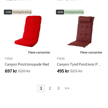
-15%
Hurtig levering
-40%
Hurtig levering
Flere varianter
Flere varianter
Fritab
Fritab
Canyon Positionspude Rød
Canyon Tynd Positions Pude Struktur Dralon Bordeaux
697 kr
820 kr
495 kr
825 kr
1
2
3
>>