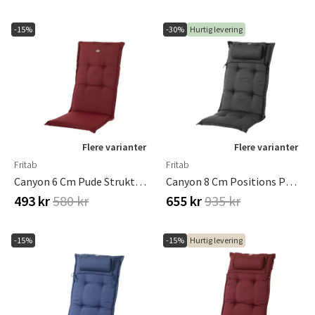
-15%
-30%
Hurtig levering
Flere varianter
Flere varianter
Fritab
Fritab
Canyon 6 Cm Pude Struktureret Dralon Bordeaux
Canyon 8 Cm Positions Pude I Strukturdralon Antracit
493 kr
580 kr
655 kr
935 kr
-15%
-15%
Hurtig levering