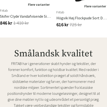
Flere varianter
Flere varianter
Fritab
Fritab
Skifer Clyde Vandafvisende Siddehynde
Högvik Høj Flockpude Sort Dralon
846 kr
1 410 kr
616 kr
725 kr
Smålandsk kvalitet
FRITAB har i generationer skabt hynder og tekstiler, der
forener komfort, funktion og holdbar kvalitet. Med rødder i
Småland er hver kollektion præget af solidt håndværk,
slidstærke materialer og farver, der harmonerer med
nordiske miljøer. Sortimentet spænder fra klassiske
positionshynder til moderne loungeløsninger, designet til at
give dine møbler nyt liv og udeområdet et personligt præg.
Takket være vejrbestandige tekstiler og formstabile