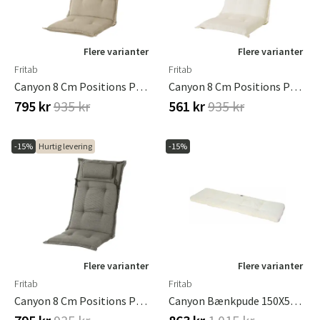
Flere varianter
Flere varianter
Fritab
Fritab
Canyon 8 Cm Positions Pude I Strukturdralon Beige
Canyon 8 Cm Positions Pude I Strukturdralon Offwhite
795 kr
935 kr
561 kr
935 kr
-15%
Hurtig levering
-15%
Flere varianter
Flere varianter
Fritab
Fritab
Canyon 8 Cm Positions Pude I Strukturdralon Taupe
Canyon Bænkpude 150X50Cm Offwhite