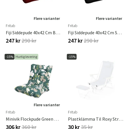
Flere varianter
Flere varianter
Fritab
Fritab
Fiji Siddepude 40x42 Cm Bordeaux
Fiji Siddepude 40x42 Cm Sort
247 kr
290 kr
247 kr
290 kr
-15%
Hurtig levering
-15%
Flere varianter
Fritab
Fritab
Minivik Flockpude Green Botanical
Plastklämma Til Roxy Strandstol
306 kr
360 kr
30 kr
35 kr