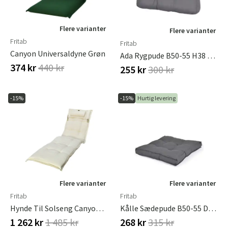
Flere varianter
Flere varianter
Fritab
Fritab
Canyon Universaldyne Grøn
Ada Rygpude B50-55 H38 Cm, Grå
374 kr
440 kr
255 kr
300 kr
-15%
-15%
Hurtig levering
Flere varianter
Flere varianter
Fritab
Fritab
Hynde Til Solseng Canyon Offwhite
Kålle Sædepude B50-55 D50-55 Cm Grå
1 262 kr
1 485 kr
268 kr
315 kr