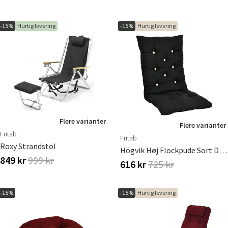
-15%
Hurtig levering
-15%
Hurtig levering
Flere varianter
Flere varianter
Fritab
Fritab
Roxy Strandstol
Högvik Høj Flockpude Sort Dralon
849 kr
999 kr
616 kr
725 kr
-15%
-15%
Hurtig levering