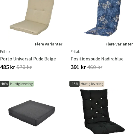
Flere varianter
Flere varianter
Fritab
Fritab
Porto Universal Pude Beige
Positionspude Nadirablue
485 kr
570 kr
391 kr
460 kr
-40%
Hurtig levering
-15%
Hurtig levering