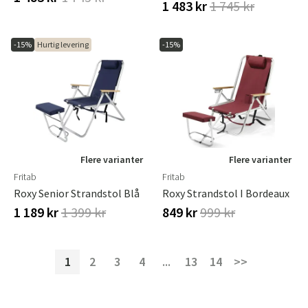
1 483 kr
1 745 kr
-15%
Hurtig levering
-15%
Flere varianter
Flere varianter
Fritab
Fritab
Roxy Senior Strandstol Blå
Roxy Strandstol I Bordeaux
1 189 kr
1 399 kr
849 kr
999 kr
1
2
3
4
...
13
14
>>