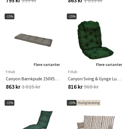
795 kr
935 kr
863 kr
1 015 kr
-15%
-15%
Flere varianter
Flere varianter
Fritab
Fritab
Canyon Bænkpude 150X50Cm Taupe
Canyon Sving & Gynge Luksus Hynde Strukturdralon Grøn
863 kr
1 015 kr
816 kr
960 kr
-15%
-15%
Hurtig levering