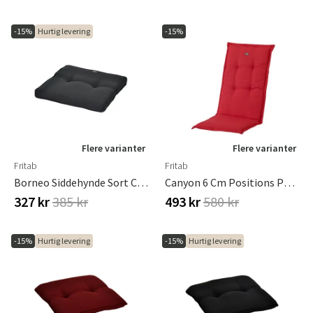
-15%
Hurtig levering
-15%
Flere varianter
Flere varianter
Fritab
Fritab
Borneo Siddehynde Sort Canyon
Canyon 6 Cm Positions Pude I Strukturdralon Rød
327 kr
385 kr
493 kr
580 kr
-15%
Hurtig levering
-15%
Hurtig levering