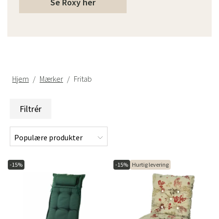
Se Roxy her
Hjem
Mærker
Fritab
Filtrér
-15%
-15%
Hurtig levering