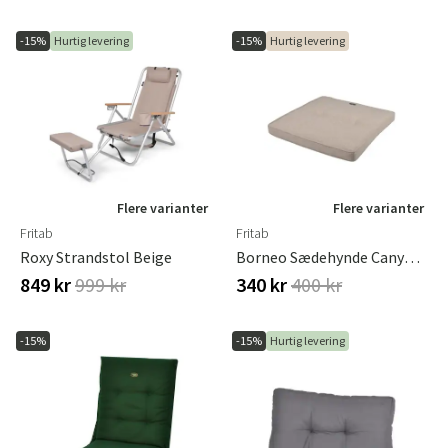
-15%
Hurtig levering
-15%
Hurtig levering
Flere varianter
Flere varianter
Fritab
Fritab
Roxy Strandstol Beige
Borneo Sædehynde Canyon 2.0 Ecru
849 kr
999 kr
340 kr
400 kr
-15%
-15%
Hurtig levering