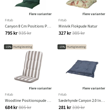
Flere varianter
Flere varianter
Fritab
Fritab
Canyon 8 Cm Positions Pude I Strukturdralon Grøn
Minivik Flokpude Natur
795 kr
935 kr
327 kr
385 kr
-15%
Hurtig levering
-15%
Hurtig levering
Flere varianter
Flere varianter
Fritab
Fritab
Woodline Positionspude Taupe/Hvid
Sædehynde Canyon 2.0 Indigo
684 kr
805 kr
281 kr
330 kr