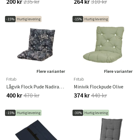
200 kr
235 kr
264 kr
310 kr
-15%
Hurtig levering
-15%
Hurtig levering
Flere varianter
Flere varianter
Fritab
Fritab
Lågvik Flock Pude Nadirablack
Minivik Flockpude Olive
400 kr
470 kr
374 kr
440 kr
-15%
Hurtig levering
-30%
Hurtig levering