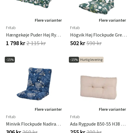
Flere varianter
Flere varianter
Fritab
Fritab
Hængekøje Puder Høj Ryg Green Botanical
Högvik Høj Flockpude Green Botanical
1 798 kr
2 115 kr
502 kr
590 kr
-15%
-15%
Hurtig levering
Flere varianter
Flere varianter
Fritab
Fritab
Minivik Flockpude Nadirablue
Ada Rygpude B50-55 H38 Cm, Linned
306 kr
360 kr
255 kr
300 kr