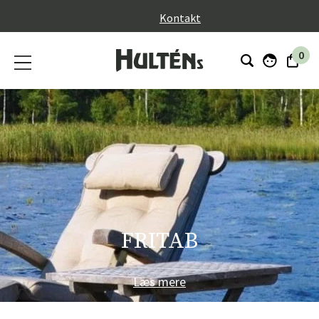
}
Kontakt
0
FRITAB
Læs mere