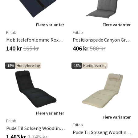
Flere varianter
Flere varianter
Fritab
Fritab
Mobiltelefonlomme Roxy Blå
Positionspude Canyon Granitgrå Dralon
140 kr
165 kr
406 kr
580 kr
-15%
Hurtig levering
-15%
Hurtig levering
Flere varianter
Flere varianter
Fritab
Fritab
Pude Til Solseng Woodline Black
Pude Til Solseng Woodline Sand
1 483 kr
1 745 kr