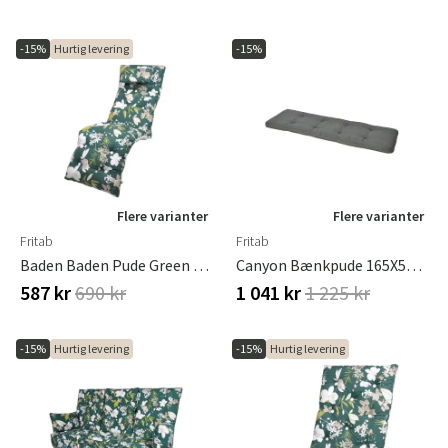
Sverige
Danmark
-15%
Hurtig levering
-15%
Norge
Suomi
Flere varianter
Flere varianter
Fritab
Fritab
Baden Baden Pude Green Botanical
Canyon Bænkpude 165X50Cm Granitgrå
587 kr
690 kr
1 041 kr
1 225 kr
-15%
Hurtig levering
-15%
Hurtig levering