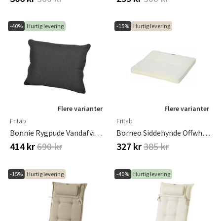
-40%
Hurtig levering
-15%
Hurtig levering
Flere varianter
Flere varianter
Fritab
Fritab
Bonnie Rygpude Vandafvisende Skifer
Borneo Siddehynde Offwhite Canyon
414 kr
690 kr
327 kr
385 kr
-15%
Hurtig levering
-40%
Hurtig levering