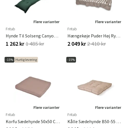
Flere varianter
Flere varianter
Fritab
Fritab
Hynde Til Solseng Canyon Grøn
Hængekøje Puder Høj Ryg Taupe/Hvid
1 262 kr
1 485 kr
2 049 kr
2 410 kr
-15%
Hurtig levering
-15%
Flere varianter
Flere varianter
Fritab
Fritab
Korfu Sædehynde 50x50 Cm Taupe
Kålle Sædehynde B50-55 D50-55 Cm Hør