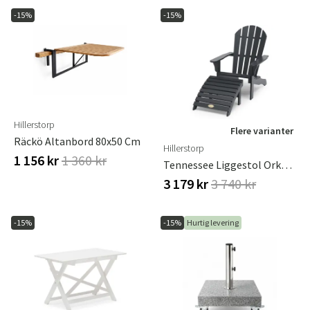
-15%
-15%
Hillerstorp
Flere varianter
Räckö Altanbord 80x50 Cm
Hillerstorp
1 156 kr
1 360 kr
Tennessee Liggestol Orkangrå
3 179 kr
3 740 kr
-15%
-15%
Hurtig levering