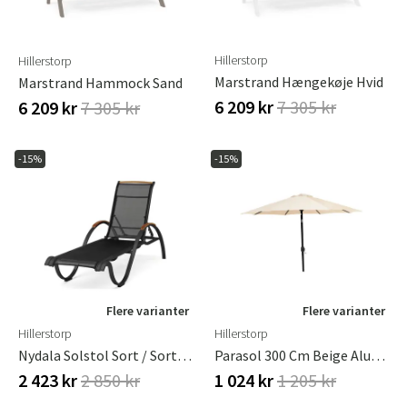
Hillerstorp
Hillerstorp
Marstrand Hængekøje Hvid
Marstrand Hammock Sand
6 209 kr
7 305 kr
6 209 kr
7 305 kr
-15%
-15%
Flere varianter
Flere varianter
Hillerstorp
Hillerstorp
Nydala Solstol Sort / Sort Teak
Parasol 300 Cm Beige Aluminium
2 423 kr
2 850 kr
1 024 kr
1 205 kr