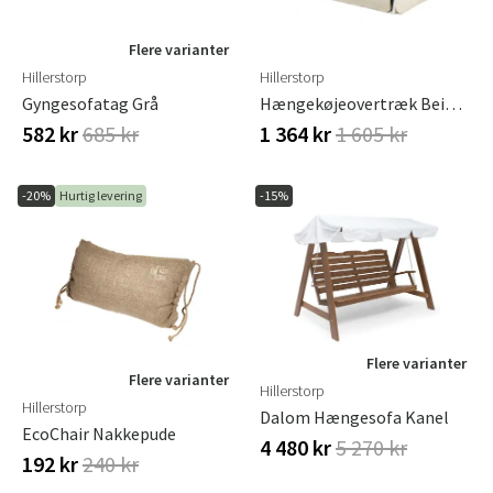
Flere varianter
Hillerstorp
Hillerstorp
Gyngesofatag Grå
Hængekøjeovertræk Beige Polyester
582 kr
685 kr
1 364 kr
1 605 kr
-20%
Hurtig levering
-15%
Flere varianter
Flere varianter
Hillerstorp
Hillerstorp
Dalom Hængesofa Kanel
EcoChair Nakkepude
4 480 kr
5 270 kr
192 kr
240 kr