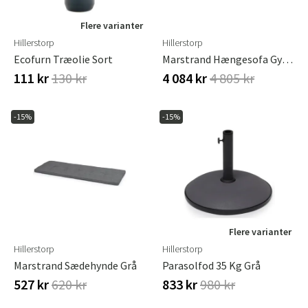
Flere varianter
Hillerstorp
Hillerstorp
Ecofurn Træolie Sort
Marstrand Hængesofa Gynge Grå
111 kr
130 kr
4 084 kr
4 805 kr
-15%
-15%
Flere varianter
Hillerstorp
Hillerstorp
Marstrand Sædehynde Grå
Parasolfod 35 Kg Grå
527 kr
620 kr
833 kr
980 kr