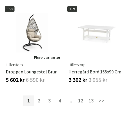
-15%
-15%
Flere varianter
Hillerstorp
Hillerstorp
Droppen Loungestol Brun
Herregård Bord 165x90 Cm
5 602 kr
6 590 kr
3 362 kr
3 955 kr
1
2
3
4
...
12
13
>>