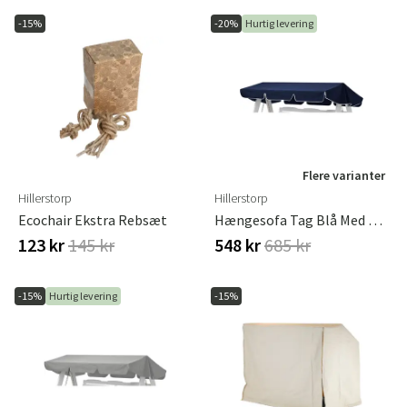
-15%
-20%
Hurtig levering
Flere varianter
Hillerstorp
Hillerstorp
Ecochair Ekstra Rebsæt
Hængesofa Tag Blå Med Hvid Kant
123 kr
145 kr
548 kr
685 kr
-15%
Hurtig levering
-15%