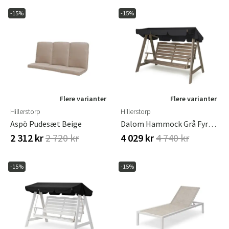
-15%
-15%
Flere varianter
Flere varianter
Hillerstorp
Hillerstorp
Aspö Pudesæt Beige
Dalom Hammock Grå Fyrretræ
2 312 kr
2 720 kr
4 029 kr
4 740 kr
-15%
-15%
Sverige
Danmark
Norge
Suomi