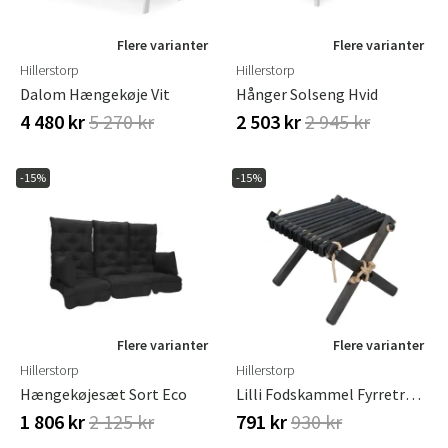
Flere varianter
Flere varianter
Hillerstorp
Hillerstorp
Dalom Hængekøje Vit
Hånger Solseng Hvid
4 480 kr
5 270 kr
2 503 kr
2 945 kr
-15%
-15%
Flere varianter
Flere varianter
Hillerstorp
Hillerstorp
Hængekøjesæt Sort Eco
Lilli Fodskammel Fyrretræ Oliebehandlet Sort
1 806 kr
2 125 kr
791 kr
930 kr