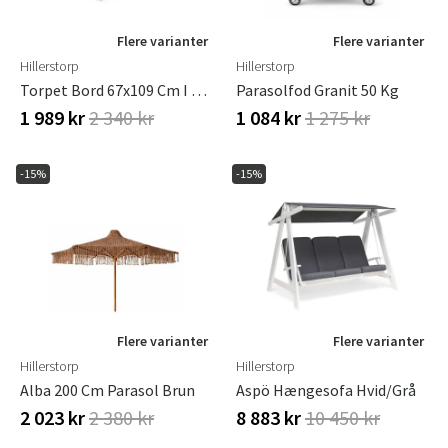
Flere varianter
Flere varianter
Hillerstorp
Hillerstorp
Torpet Bord 67x109 Cm I Hvid Fyr
Parasolfod Granit 50 Kg
1 989 kr
2 340 kr
1 084 kr
1 275 kr
-15%
-15%
Flere varianter
Flere varianter
Hillerstorp
Hillerstorp
Alba 200 Cm Parasol Brun
Aspö Hængesofa Hvid/grå
2 023 kr
2 380 kr
8 883 kr
10 450 kr