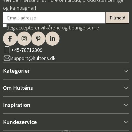
og kampagner!
Jeg accepterer
vilkårene og betingelserne
+45-78712309
support@hultens.dk
Kategorier
Nyt hos os
Om Hulténs
Møbler
Om Hulténs
Inspiration
Indretning
Hulténs butik
Bestsellere
Kundeservice
Havemøbler
Salgsafdeling