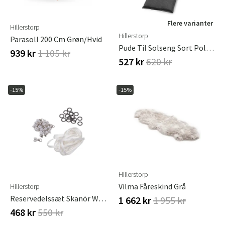
Flere varianter
Hillerstorp
Hillerstorp
Parasoll 200 Cm Grøn/hvid
Pude Til Solseng Sort Polyester
939 kr
1 105 kr
527 kr
620 kr
-15%
-15%
Hillerstorp
Vilma Fåreskind Grå
Hillerstorp
Reservedelssæt Skanör White
1 662 kr
1 955 kr
468 kr
550 kr