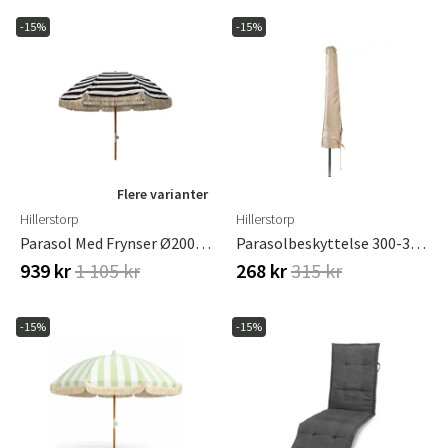
-15%
-15%
Flere varianter
Hillerstorp
Hillerstorp
Parasol Med Frynser Ø200 Cm Sort/hvid
Parasolbeskyttelse 300-350 Cm Plastbelagt
939 kr
1 105 kr
268 kr
315 kr
-15%
-15%